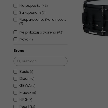
Мали бубањ
Na popustu
(
43
)
5
/5
Sa kuponom
(
7
)
48,90 €
Raspakovano, Skoro novo...
Na stanju u sk
(
7
)
Ne prikazuj otvoreno
(
92
)
Novo
(
1
)
Tama BST14
Brend
14" Steel M
бубањ
Мали бубањ
5
/5
Basix
(
1
)
127,91 €
sa ko
Dixon
(
9
)
149 €
GEWA
(
2
)
Na stanju u sk
Mapex
(
5
)
NRG
(
7
)
Pearl
(
12
)