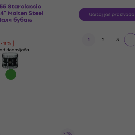
5 Starclassic
4" Molten Steel
Učitaj još proizvoda
 Мали бубањ
2
3
1
- 11 %
od dobavljača