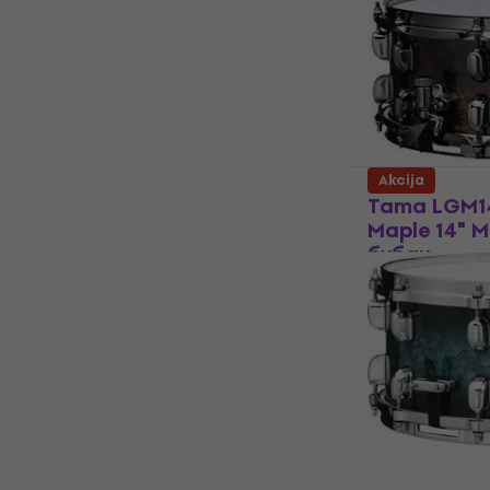
Мали бубањ
208 €
Na putu
Akcija
Tama LGM14
Maple 14" 
бубањ
Мали бубањ
5
/5
399 €
459 €
Na zalihama k