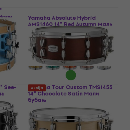
"
 Мали
Yamaha Absolute Hybrid
AMS1460 14" Red Autumn Мали
бубањ
Мали бубањ
673 €
699 €
Na stanju u skladištu
" See-
Yamaha Tour Custom TMS1455
Akcija
ањ
14" Chocolate Satin Мали
бубањ
Мали бубањ
308 €
Na stanju u skladištu