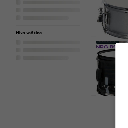
Мали бубањ
267,50 €
sa k
309 €
Na stanju u sk
Nivo veštine
Kao novo
NRG BSN14X
бубањ (Kao
Мали бубањ
45,30 €
48,4
Na stanju u sk
Tama WP14
Woodworks 
Wrap Мали 
Мали бубањ