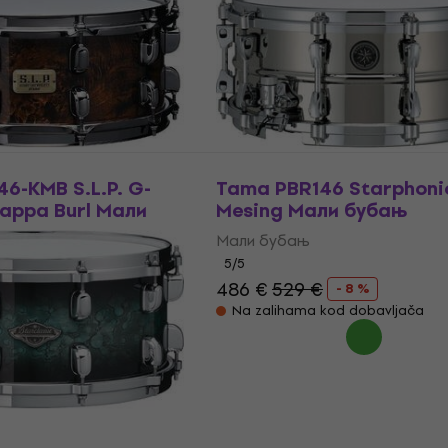
Мали бубањ
256 €
309 €
- 17 %
Samo po porudžbini
6-KMB S.L.P. G-
Tama PBR146 Starphonic
Mappa Burl Мали
Mesing Мали бубањ
Мали бубањ
5
/5
486 €
529 €
- 8 %
- 13 %
Na zalihama kod dobavljača
od dobavljača