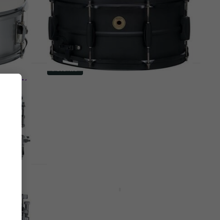
Мали бубањ
44 €
48,41 €
Na stanju u skladištu
Polovno
r Мали
Tama BST1465BK Metalworks
no)
14" Steel Matte Black Мали
бубањ (Kao novo)
Мали бубањ
133 €
149,49 €
- 11 %
Na stanju u skladištu
Akcija
ry
Mapex ARST4551CEB Armory
novo)
Tomahawk 14" Black Chrome
Мали бубањ (Polovno)
Мали бубањ