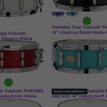
Na stanju u skladištu
ladištu
Yamaha Tour Custom T
14" Licorice Satin Мали
age Custom
 Classic White
Мали бубањ
њ
308 €
Na stanju u skladištu
- 7 %
ladištu
ur Custom TMS1455
Yamaha Stage Custom B
Samo raspakovano
pple Satin Мали
SBS1455 14" Matte Surf
Мали бубањ