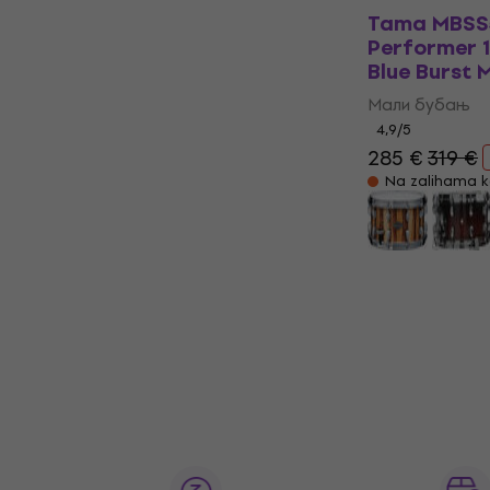
Tama MBSS5
Performer 1
Blue Burst
Мали бубањ
4,9
/5
285 €
319 €
Na zalihama k