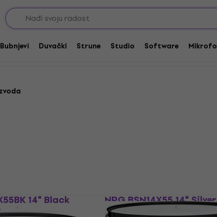
e bubnjevi
Snare bubnjevi 14
Bubnjevi
Duvački
Strune
Studio
Software
Mikrofo
izvoda
55BK 14" Black
NRG BSN14X55 14" Silve
њ
бубањ