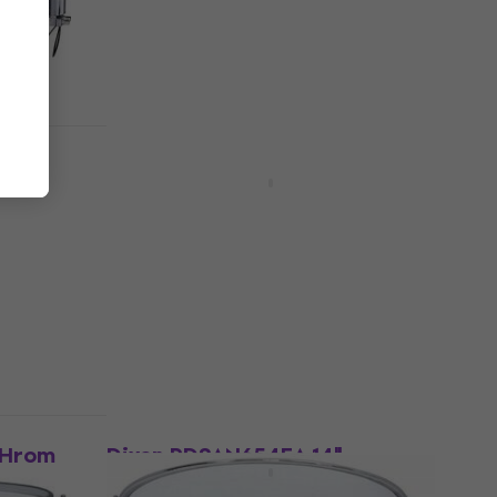
261 €
290,07 €
- 10 %
Na stanju u skladištu
Akcija
Tama WBSS55-LPO Starclassic
14" Lacquer Phantasm Oyster
Мали бубањ
Мали бубањ
420 €
459 €
- 9 %
Na putu
Akcija
 Hrom
Dixon PDSAN654EA 14"
Enchanted Electric Blue Burst