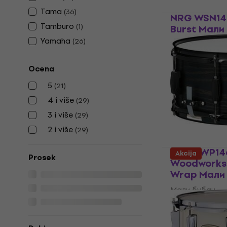
Tama
(
36
)
NRG WSN14X
Tamburo
(
1
)
Burst Мали
Yamaha
(
26
)
Мали бубањ
86,60 €
88,9
Na stanju u sk
Ocena
5
(
21
)
4 i više
(
29
)
3 i više
(
29
)
2 i više
(
29
)
Tama WP14
Akcija
Prosek
Woodworks 
Wrap Мали
Мали бубањ
5
/5
129,57 €
sa ko