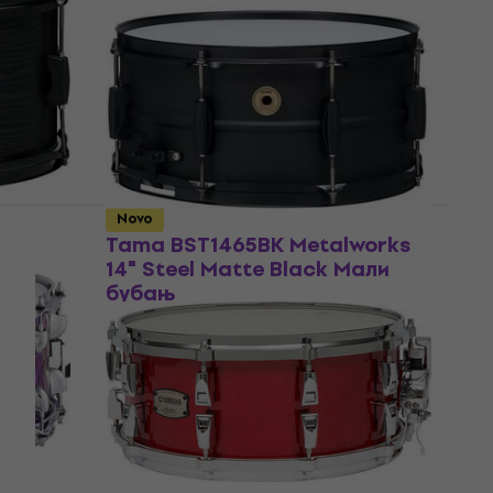
Мали бубањ
5
/5
88,60 €
93 €
Na stanju u skladištu
Novo
ak
Tama BST1465BK Metalworks
14" Steel Matte Black Мали
бубањ
Мали бубањ
5
/5
151 €
159 €
- 5 %
Na stanju u skladištu