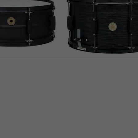
Мали бубањ
5
/5
47,50 €
48,90 €
ladištu
Na stanju u skladištu
55BK Metalworks
Tama WP148BK-BOW
atte Black Мали
Woodworks 14" Black O
Wrap Мали бубањ
Мали бубањ
5
/5
dom
MUZMUZ-10
137,27 €
sa kodom
MUZMUZ-5
149 €
ladištu
Na stanju u skladištu