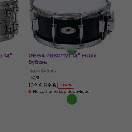
Мали бубањ
Мали бубањ
528 €
589 €
- 10 %
Samo po porudžbini
 14"
GEWA PS801121 14" Мали
бубањ
Мали бубањ
4,1
/5
102 €
119 €
- 14 %
Na zalihama kod dobavljača