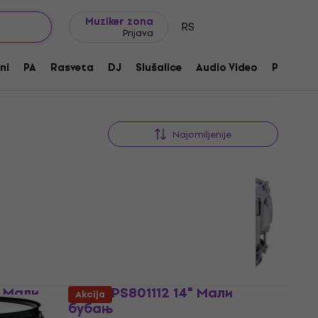
Ideje za poklone
FAQ
Muziker Blog
Muziker zona
RS
Prijava
ni
PA
Rasveta
DJ
Slušalice
Audio Video
Pribor
Najomiljenije
r Мали
GEWA PS801112 14" Мали
Akcija
бубањ