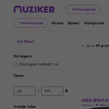
Muzički instrumenti
Bubnjevi
Akustični bubnjevi
Snar
Sve kategorije
Snare bubnjevi 14
Gitare
Basevi
Klavijature
Sve kategorije
Svi filteri
1 - 34 iz
99 pro
Na lageru
Dostupan odmah
(
24
)
Cena
-
€
Minimalna cena
Maksimalna cena
NRG BSN14X
Мали буба
Stanje robe