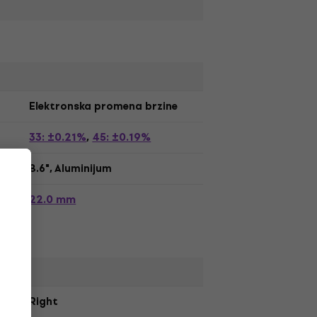
Elektronska promena brzine
33: ±0.21%
45: ±0.19%
,
8.6", Aluminijum
22.0 mm
Right