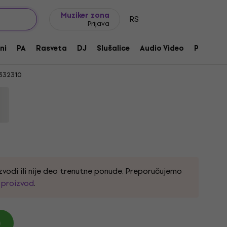
Ideje za poklone
FAQ
Muziker Blog
Muziker zona
RS
Prijava
II RecordMaster + OM 10 High Gloss
ni
PA
Rasveta
DJ
Slušalice
Audio Video
Pribor
332310
zvodi ili nije deo trenutne ponude. Preporučujemo
i proizvod
.
)