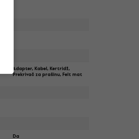
Adapter, Kabel, Kertridž,
Prekrivač za prašinu, Felt mat
Da