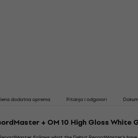
čena dodatna oprema
Pitanja i odgovori
Dokum
RecordMaster + OM 10 High Gloss White
I RecordMaster follows what the Debut RecordMaster‘s have p