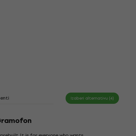
enti
Izaberi alternativu (4)
 Gramofon
rebuilt. It is for everyone who wants