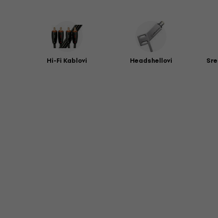
Hi-Fi Kablovi
Headshellovi
Sre