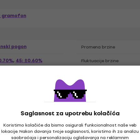
ni gramofon
nski pogon
Promena brzine
±0.70%
45: ±0.60%
,
Fluktuacije brzine
m, MDF, Podloga od filca
Ručica
5 mm
Overhang
Horizontalno
Saglasnost za upotrebu kolačića
Koristimo kolačiće da bismo osigurali funkcionalnost naše veb
lokacije. Nakon davanja tvoje saglasnosti, koristimo ih za analizu
PM
33 RPM
,
Položaj ručke gramofona
saobraćaja i personalizaciju oglašavanja na reklamnim