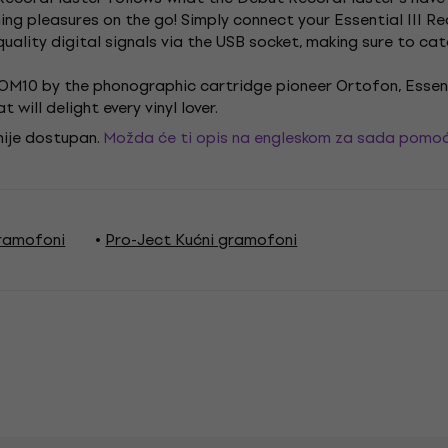
stening pleasures on the go! Simply connect your Essential II
quality digital signals via the USB socket, making sure to catc
OM10 by the phonographic cartridge pioneer Ortofon, Essentia
 will delight every vinyl lover.
 nije dostupan.
Možda će ti opis na engleskom za sada pomoć
ramofoni
Pro-Ject Kućni gramofoni