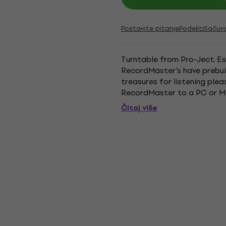
Postavite pitanje
Podeliti
Sačuv
Turntable from Pro-Ject. E
RecordMaster‘s have prebuilt
treasures for listening plea
RecordMaster to a PC or Mac
digital signals via the USB...
Čitaj više