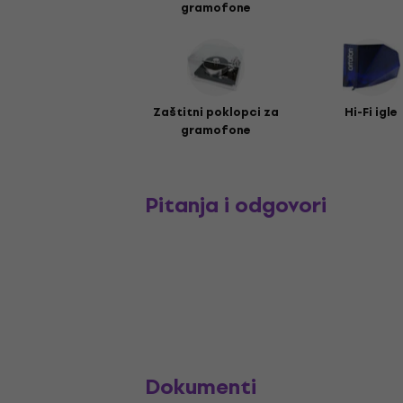
gramofone
Zaštitni poklopci za
Hi-Fi igle
gramofone
Pitanja i odgovori
Dokumenti