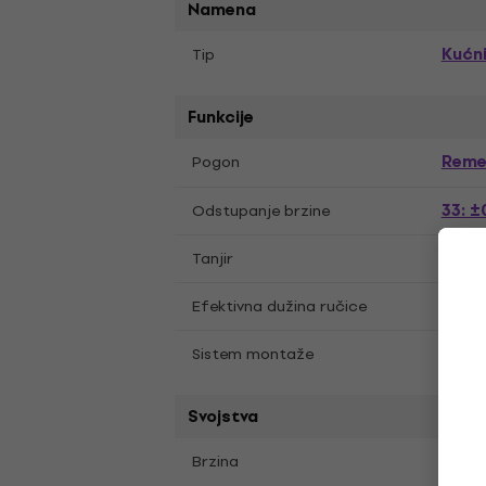
Namena
Kuć
Tip
Funkcije
Reme
Pogon
33: 
Odstupanje brzine
Tanjir
300 m
218.
Efektivna dužina ručice
Sistem montaže
Sto, 
Svojstva
45 R
Brzina