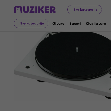
Audio Video Tech
Gramofoni
Kućni gramofoni
Sve kategorije
Gitare
Basevi
Klavijature
Sve kategorije
Prodaja je završena