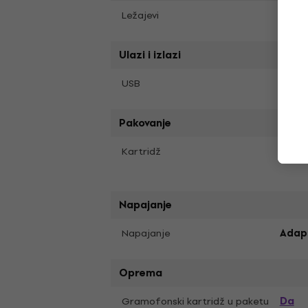
Ležajevi
Nerđaj
Ulazi i izlazi
USB
Da
Pakovanje
Kartridž
Orto
Napajanje
Napajanje
Adap
Oprema
Da
Gramofonski kartridž u paketu