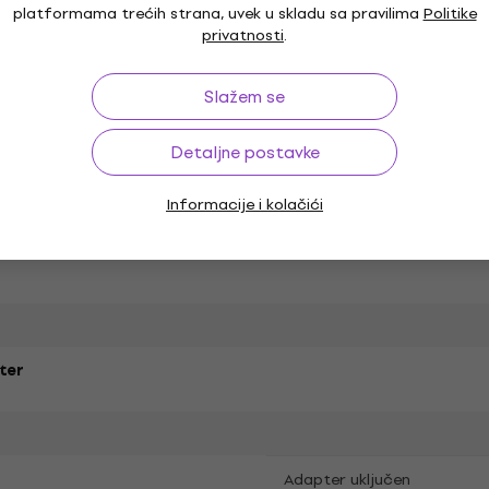
platformama trećih strana, uvek u skladu sa pravilima
Politike
ući čelik
privatnosti
.
Slažem se
Detaljne postavke
Informacije i kolačići
fon OM10
Paket sadrži
ter
Adapter uključen