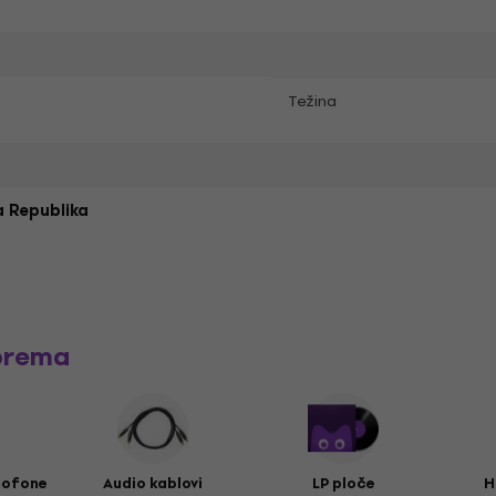
Težina
 Republika
prema
mofone
Audio kablovi
LP ploče
H