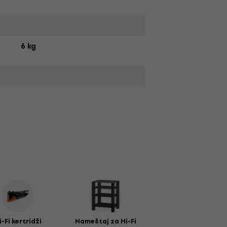
6 kg
i-Fi kertridži
Nameštaj za Hi-Fi