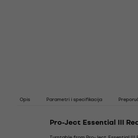
Opis
Parametri i specifikacija
Preporu
Pro-Ject Essential III 
Turntable from Pro-Ject. Essential II