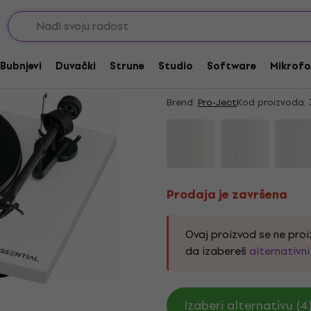
Prodaja je završena
Pro-Ject Essential I
Bubnjevi
Duvački
Strune
Studio
Software
Mikrofo
White Gramofon
Brend:
Pro-Ject
Kod proizvoda:
Prodaja je završena
Ovaj proizvod se ne proi
da izabereš
alternativn
Izaberi alternativu (4