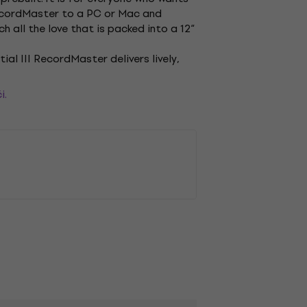
I RecordMaster to a PC or Mac and
h all the love that is packed into a 12“
l III RecordMaster delivers lively,
i.