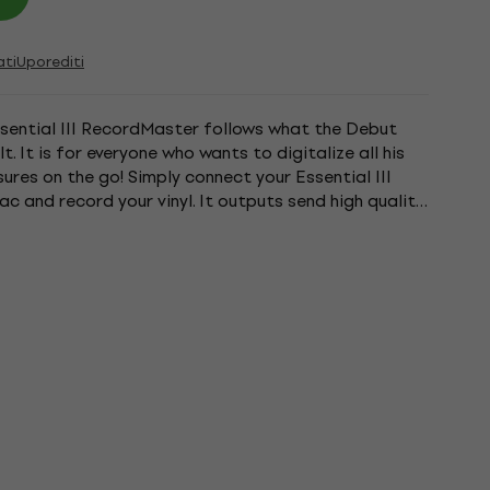
ati
Uporediti
ssential III RecordMaster follows what the Debut
. It is for everyone who wants to digitalize all his
sures on the go! Simply connect your Essential III
 and record your vinyl. It outputs send high quality