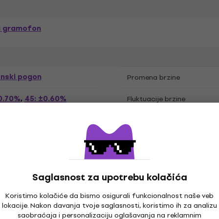
ni gramofon
nski pogon
Promena brzine
±0.70%
45: ±0.60%
,
Fluktuacije brzine
m, MDF, Podloga od filca
Ručica
5 mm
Overhang
Horizontalno
Saglasnost za upotrebu kolačića
Koristimo kolačiće da bismo osigurali funkcionalnost naše veb
lokacije. Nakon davanja tvoje saglasnosti, koristimo ih za analizu
PM
33 RPM
,
Položaj ručke gramofona
saobraćaja i personalizaciju oglašavanja na reklamnim