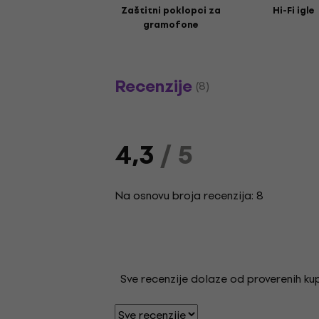
Zaštitni poklopci za
Hi-Fi igle
gramofone
Recenzije
(8)
4,3
/ 5
Na osnovu broja recenzija: 8
Sve recenzije dolaze od proverenih kupa