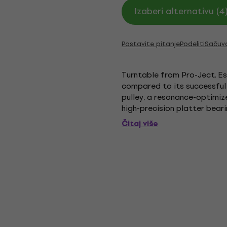
Izaberi alternativu (4
Postavite pitanje
Podeliti
Sačuv
Turntable from Pro-Ject. Es
compared to its successful
pulley, a resonance-optimiz
high-precision platter beari
II. Essential III is the audiophi
Čitaj više