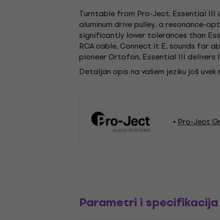
Turntable from Pro-Ject. Essential II
aluminum drive pulley, a resonance-op
significantly lower tolerances than Esse
RCA cable, Connect it E, sounds far a
pioneer Ortofon, Essential III delivers l
Detaljan opis na vašem jeziku još uvek
Pro-Ject G
Parametri i specifikacija