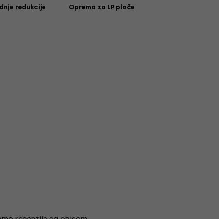
dnje redukcije
Oprema za LP ploče
amo recenzije sa opisom