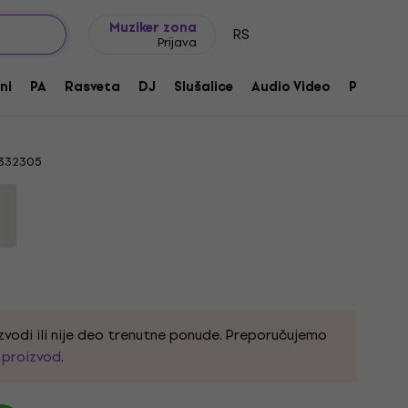
Ideje za poklone
FAQ
Muziker Blog
Muziker zona
RS
Prijava
I Digital + OM 10 High Gloss Red
ni
PA
Rasveta
DJ
Slušalice
Audio Video
Pribor
332305
zvodi ili nije deo trenutne ponude. Preporučujemo
i proizvod
.