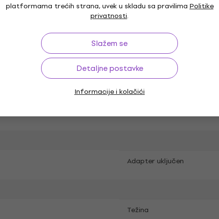
platformama trećih strana, uvek u skladu sa pravilima
Politike
ući čelik
privatnosti
.
Slažem se
fon OM10
Paket sadrži
Detaljne postavke
Informacije i kolačići
ter
Adapter uključen
Težina