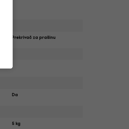
Prekrivač za prašinu
Da
5 kg