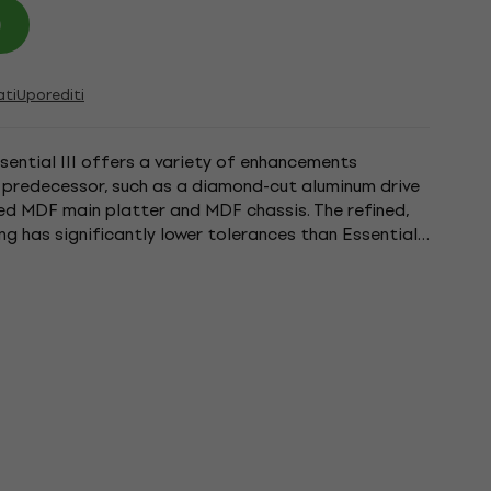
)
ati
Uporediti
sential III offers a variety of enhancements
 predecessor, such as a diamond-cut aluminum drive
ed MDF main platter and MDF chassis. The refined,
ng has significantly lower tolerances than Essential
le...