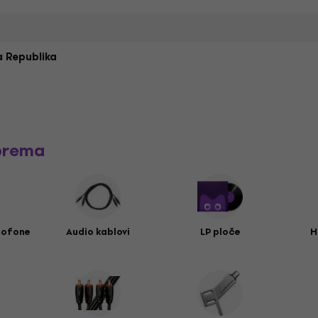
 Republika
prema
mofone
Audio kablovi
LP ploče
H