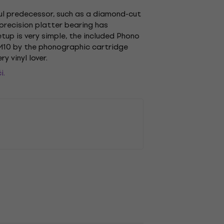
ul predecessor, such as a diamond-cut
precision platter bearing has
setup is very simple, the included Phono
OM10 by the phonographic cartridge
y vinyl lover.
i.