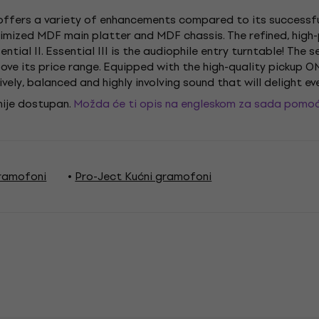
I offers a variety of enhancements compared to its successf
timized MDF main platter and MDF chassis. The refined, high-
ntial II. Essential III is the audiophile entry turntable! The 
bove its price range. Equipped with the high-quality pickup 
ively, balanced and highly involving sound that will delight ever
 nije dostupan.
Možda će ti opis na engleskom za sada pomoć
ramofoni
Pro-Ject Kućni gramofoni