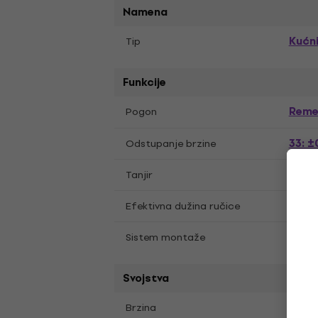
Namena
Kuć
Tip
Funkcije
Reme
Pogon
33: 
Odstupanje brzine
Tanjir
300 m
218.
Efektivna dužina ručice
Sistem montaže
Sto, 
Svojstva
45 R
Brzina