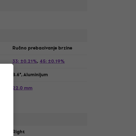
Ručno prebacivanje brzine
33: ±0.21%
45: ±0.19%
,
8.6", Aluminijum
22.0 mm
Right