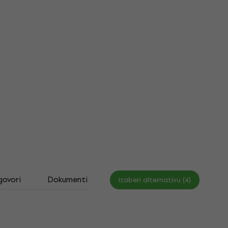
govori
Dokumenti
Izaberi alternativu (4)