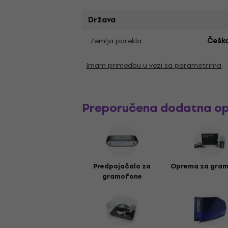
Država
Zemlja porekla
Češka
Imam primedbu u vezi sa parametrima
Preporučena dodatna o
Predpojačalo za
Oprema za gra
gramofone