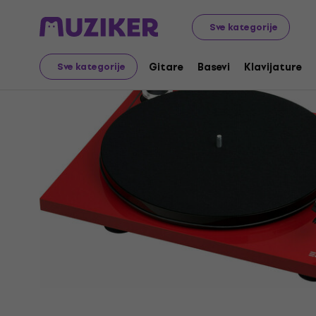
Audio Video Tech
Gramofoni
Kućni gramofoni
Sve kategorije
Gitare
Basevi
Klavijature
Sve kategorije
Prodaja je završena