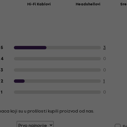
Hi-Fi Kablovi
Headshellovi
Sre
Recenzije kupaca o proizvodu
3
5
0
4
0
3
1
2
0
1
ca koji su u prošlosti kupili proizvod od nas.
S