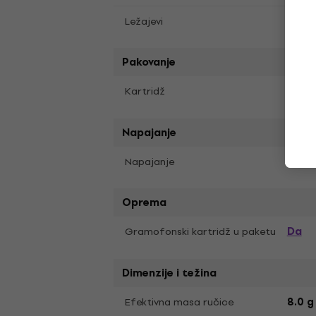
Ležajevi
Nerđaj
Pakovanje
Kartridž
Orto
Napajanje
Napajanje
Adap
Oprema
Da
Gramofonski kartridž u paketu
Dimenzije i težina
Efektivna masa ručice
8.0 g