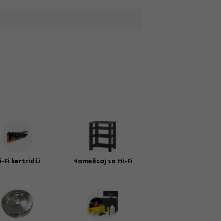
i-Fi kertridži
Nameštaj za Hi-Fi