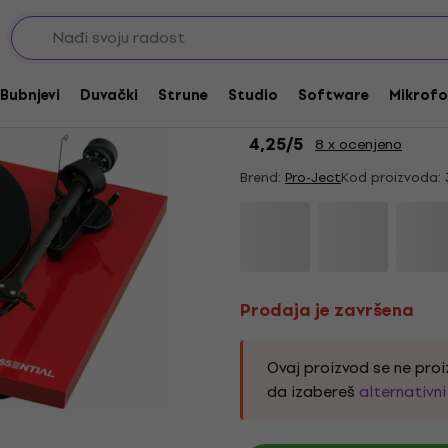
Prodaja je završena
Pro-Ject Essential II
Bubnjevi
Duvački
Strune
Studio
Software
Mikrofo
Gramofon
4,25
/5
8 x ocenjeno
Brend:
Pro-Ject
Kod proizvoda:
Prodaja je završena
Ovaj proizvod se ne proi
da izabereš
alternativn