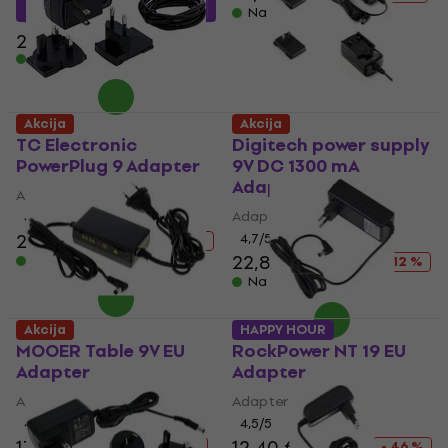
MUZMUZ-35
Na stanju u skladištu
20,90 €
Na stanju u skladištu
Akcija
Akcija
TC Electronic
Digitech power supply
PowerPlug 9 Adapter
9V DC 1300 mA
Adapter
Adapter
Adapter
4,4
/5
22,50 €
25,90 €
4,7
/5
- 13 %
22,80 €
25,90 €
Na stanju u skladištu
- 12 %
Na stanju u skladištu
Akcija
HAPPY HOUR
MOOER Table 9V EU
RockPower NT 19 EU
Adapter
Adapter
Adapter
Adapter
4,9
/5
4,5
/5
17,80 €
20,90 €
12,40 €
22,90 €
- 15 %
- 46 %