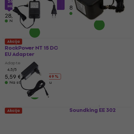
5
/5
26,54 €
sa kodom
MUZMUZ-5
8,59 €
10,90 €
- 21 %
Na stanju u skladištu
28,90 €
Na stanju u skladištu
Electro Harmonix
Akcija
EU12AC-1000 Adapter
RockPower NT 15 DC
EU Adapter
Adapter
Adapter
5
/5
4,5
/5
13,72 €
sa kodom
MUZMUZ-20
5,59 €
10,90 €
- 49 %
Na stanju u skladištu
17,90 €
Na stanju u skladištu
Soundking EE 302
Akcija
Phantom Adapter
RockPower NT 13 EU
Adapter
Phantom Adapter
Adapter
4,4
/5