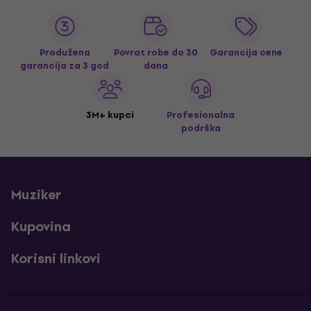
Produžena
Povrat robe do 30
Garancija cene
garancija za 3 god
dana
3M+ kupci
Profesionalna
podrška
Muziker
Kupovina
Korisni linkovi