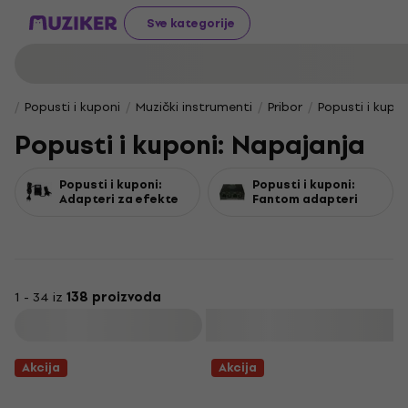
Sve kategorije
Popusti i kuponi
Muzički instrumenti
Pribor
Popusti i kupo
Popusti i kuponi: Napajanja
Popusti i kuponi:
Popusti i kuponi:
Adapteri za efekte
Fantom adapteri
1 - 34 iz
138 proizvoda
Filtrirati
Akcija
Akcija