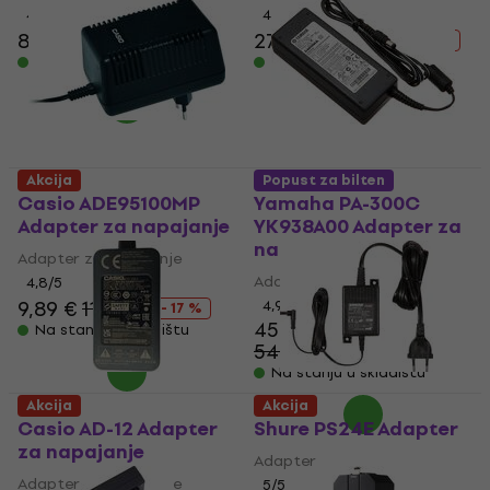
4,5
/5
4,9
/5
8,39 €
12,90 €
27,30 €
29,90 €
- 35 %
- 9 %
Na stanju u skladištu
Na stanju u skladištu
Akcija
Popust za bilten
Casio ADE95100MP
Yamaha PA-300C
Adapter za napajanje
YK938A00 Adapter za
napajanje
Adapter za napajanje
Adapter za napajanje
4,8
/5
9,89 €
11,90 €
4,9
/5
- 17 %
45,40 €
Na stanju u skladištu
54,90 €
- 17 %
Na stanju u skladištu
Akcija
Akcija
Casio AD-12 Adapter
Shure PS24E Adapter
za napajanje
Adapter
Adapter za napajanje
5
/5