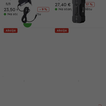
27,40 €
33 €
5
/5
- 17 %
23,50 €
25,90 €
Na stanju u skladištu
- 9 %
Na stanju u skladištu
Akcija
Akcija
RockPower NT-12-EU
XVive P1 Portable
Adapter za napajanje
Phantom Adapter
Adapter za napajanje
Phantom Adapter
5
/5
5
/5
9,29 €
12,90 €
42,80 €
50,90 €
- 28 %
- 16 %
Na stanju u skladištu
Na stanju u skladištu
Akcija
Akcija
CIOKS SOL Adapter
RockBoard MOD 1 V2
Adapter
Adapter
Adapter
5
/5
165 €
179 €
4,8
/5
- 8 %