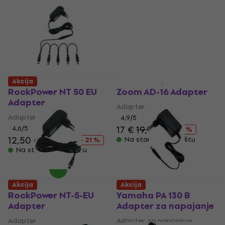
Akcija
Akcija
RockPower NT 50 EU
Zoom AD-16 Adapter
Adapter
Adapter
Adapter
4,9
/5
17 €
19,90 €
4,6
/5
- 15 %
12,50 €
15,90 €
Na stanju u skladištu
- 21 %
Na stanju u skladištu
Akcija
Akcija
RockPower NT-5-EU
Yamaha PA 130 B
Adapter
Adapter za napajanje
Adapter
Adapter za napajanje