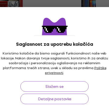
Novo
Polycolor Artist's
KOH-I-NOOR Magic Penc
ncils Сет бојица
Сет бојица 3 kom
om
Olovka u boji
3,59 €
4,19 €
Saglasnost za upotrebu kolačića
Na stanju u skladištu
0 €
Koristimo kolačiće da bismo osigurali funkcionalnost naše veb
- 22 %
lokacije. Nakon davanja tvoje saglasnosti, koristimo ih za analizu
ladištu
saobraćaja i personalizaciju oglašavanja na reklamnim
platformama trećih strana, uvek u skladu sa pravilima
Politike
privatnosti
.
Polycolor Artist's
GIOTTO Be-Bé Сет бојиц
ncils Сет бојица
12 kom
Slažem se
24 kom
Olovka u boji
17,90 €
Detaljne postavke
Na stanju u skladištu
0 €