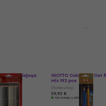
5
/5
om
MUZMUZ-20
70,43 €
sa kodom
MUZMUZ-5
ladištu
75,90 €
Na stanju u skladištu
Novo
Night Watch Сет
GIOTTO Stilnovo Maxi С
Ком
бојица Mix 144 pcs
Olovka u boji
88,90 €
0 €
Na stanju u skladištu
ladištu
HAPPY HOUR
lnovo Сет бојица
GIOTTO Colors 3.0 Сет 
Mix 192 pcs
Olovka u boji
59,90 €
ladištu
Na stanju u skladištu