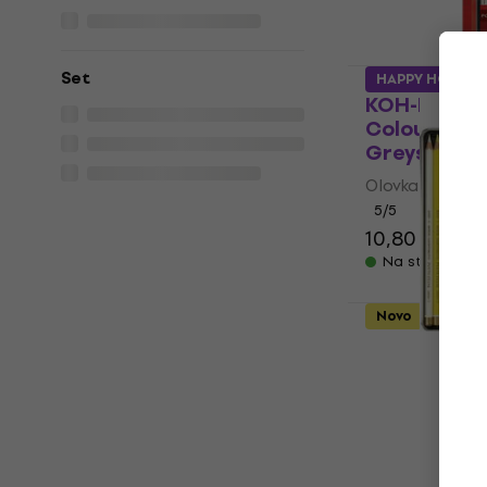
Set
HAPPY HOUR
KOH-I-NOOR 
Coloured Pe
Greys 12 k
Olovka u boji
5
/5
10,80 €
13,9
Na stanju u sk
Novo
KOH-I-NOOR 
Coloured Pe
Landscape 
Olovka u boji
5
/5
20,10 €
20,9