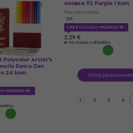
оловка 92 Purple 1 kom
ell Polychromos
kom
Pastelna olovka
5
/5
a
1,92 €
sa kodom
MUZMUZ-15
- 28 %
ladištu
2,29 €
Na stanju u skladištu
Polycolor Artist's
ncils Retro Сет
ro 24 kom
Učitaj još proizvoda
dom
MUZMUZ-10
2
3
4
1
ladištu