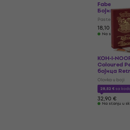
Faber Cast
Бојица 12 
Pastelna olovk
18,10 €
25 €
Na stanju u sk
KOH-I-NOOR 
Coloured Pe
бојица Ret
Olovka u boji
28,52 €
sa ko
32,90 €
Na stanju u sk