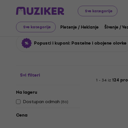
Umetnost
Crtanje
Olovke
Pastelne i obojene olovk
Sve kategorije
Pastelne i obojene olov
Pletenje / Heklanje
Šivenje / Ve
Sve kategorije
Popusti i kuponi: Pastelne i obojene olovke
Svi filteri
1 - 34 iz
124 pr
Na lageru
Dostupan odmah
(
86
)
Cena