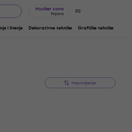
Ideje za poklone
FAQ
Muziker Blog
Muziker zona
RS
Prijava
je i livenje
Dekorativne tehnike
Grafičke tehnike
Рас
Najomiljenije