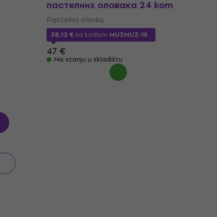
пастелних оловака 24 kom
Pastelna olovka
38,12 €
sa kodom
MUZMUZ-15
47 €
Na stanju u skladištu