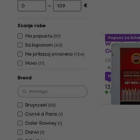
-
€
Minimalna cena
Maksimalna cena
Stanje robe
Na popustu
KOH-I-NOOR
(
51
)
Popust za bilt
Woodless C
Sa kuponom
(
42
)
Сет бојица
Ne prikazuj otvoreno
(
124
)
Olovka u boji
Novo
(
11
)
4,9
/5
10,42 €
sa ko
Brend
13,90 €
Na stanju u sk
Bruynzeel
(
53
)
Conté á Paris
(
1
)
KOH-I-NOOR
Сет пастел
Daler Rowney
(
1
)
pcs
Darwi
(
1
)
Pastelna olovk