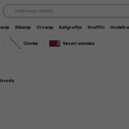
e
ke
zenje
Slikanje
Crtanje
Kaligrafija
Graffiti
Modeliran
Olovke
Setovi olovaka
oizvoda
Novo