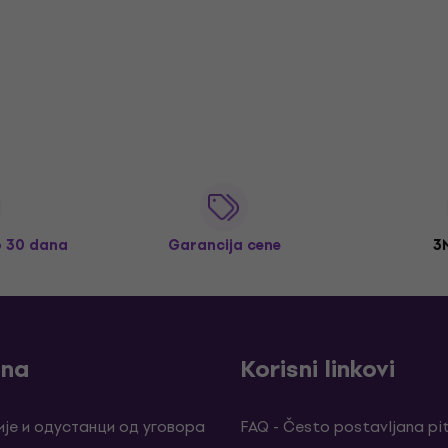
o 30 dana
Garancija cene
3
ina
Korisni linkovi
је и одустанци од уговора
FAQ - Često postavljana pi