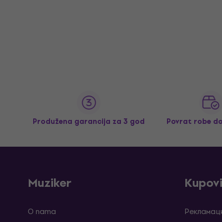
Produžena garancija za 3 god
Povrat robe d
Muziker
Kupov
O nama
Рекламаци