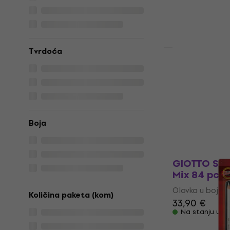
19,29 €
sa kod
24,90 €
Na stanju u sk
Tvrdoća
Novo
Bruynzeel 
бојица 50 
Olovka u boji
5
/5
25,90 €
30,9
Boja
Na stanju u sk
HAPPY HOUR
GIOTTO Sti
Mix 84 pcs
Olovka u boji
Količina paketa (kom)
33,90 €
Na stanju u sk