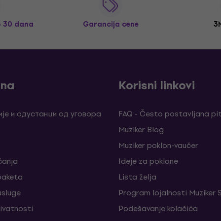
o 30 dana
Garancija cene
3
ina
Korisni linkovi
је и одустанци од уговора
FAQ - Često postavljana pi
Muziker Blog
Muziker poklon-vaučer
ćanja
Ideje za poklone
 paketa
Lista želja
sluge
Program lojalnosti Muziker 
rivatnosti
Podešavanje kolačića