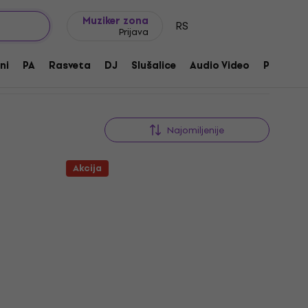
Ideje za poklone
FAQ
Muziker Blog
Muziker zona
RS
Prijava
ni
PA
Rasveta
DJ
Slušalice
Audio Video
Pribor
Najomiljenije
Akcija