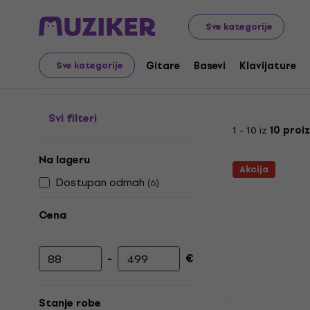
Muzički instrumenti
Bubnjevi
Električni bubnjevi
Prig
Sve kategorije
Opne za tomove
Gitare
Basevi
Klavijature
Sve kategorije
Svi filteri
1 - 10 iz
10 proi
Na lageru
Akcija
Dostupan odmah
(
6
)
Cena
-
€
Minimalna cena
Maksimalna cena
Stanje robe