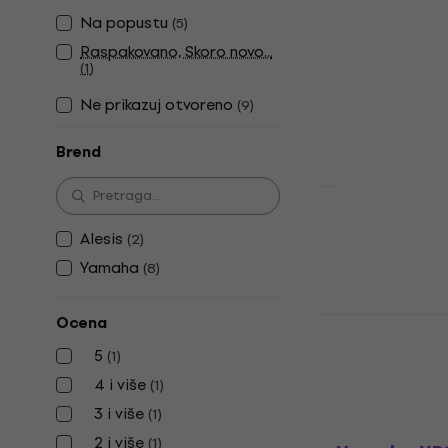
Akcija
Alesis Nitr
Na popustu
(
5
)
Pack 10"-8
Raspakovano, Skoro novo...
(
1
)
Tom Pad
5
/5
Ne prikazuj otvoreno
(
9
)
89,10 €
109 
Na stanju u sk
Brend
Yamaha XP1
Alesis
(
2
)
Tom Pad
Yamaha
(
8
)
296 €
349 €
Na stanju u sk
Yamaha XP1
Ocena
Tom Pad
5
(
1
)
499 €
4 i više
(
1
)
Na zalihama k
3 i više
(
1
)
2 i više
(
1
)