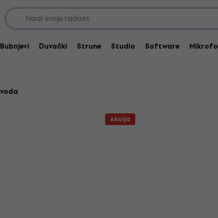
ušivači i padovi za električne bubnjeve
Opne za tomove
Bubnjevi
Duvački
Strune
Studio
Software
Mikrofo
zvoda
Akcija