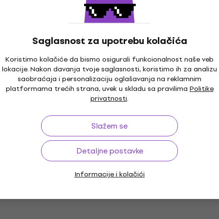
Saglasnost za upotrebu kolačića
Koristimo kolačiće da bismo osigurali funkcionalnost naše veb
lokacije. Nakon davanja tvoje saglasnosti, koristimo ih za analizu
saobraćaja i personalizaciju oglašavanja na reklamnim
platformama trećih strana, uvek u skladu sa pravilima
Politike
privatnosti
.
Slažem se
Detaljne postavke
Informacije i kolačići