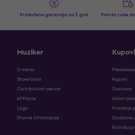
Produžena garancija za 3 god
Povrat robe d
Muziker
Kupov
O nama
Рекламаци
Showroomi
Kuponi
Distributivni centar
Dostava
Affiliate
Uslovi pla
Logo
Praćenje
Pravne informacije
Dodatne u
Politika p