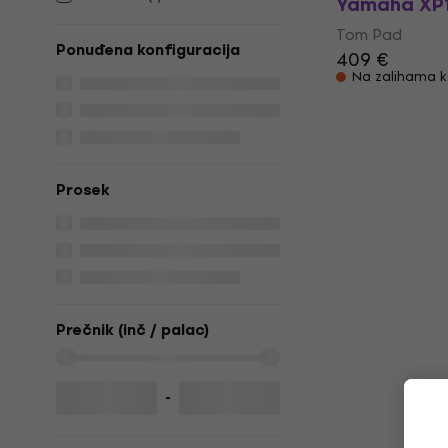
Yamaha XP1
Tom Pad
Ponuđena konfiguracija
409 €
Na zalihama k
Prosek
Prečnik (inč / palac)
-