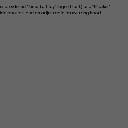
embroidered "Time to Play" logo (front) and "Muziker"
side pockets and an adjustable drawstring hood.