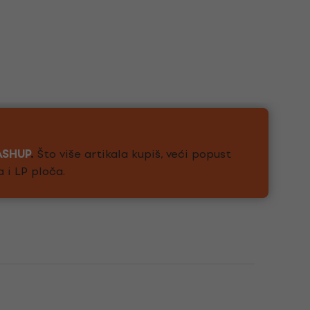
ASHUP
.
Što više artikala kupiš, veći popust
a i LP ploča.