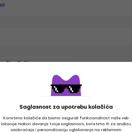
li
er, Time To Play
Boja
 (70 %), Poliester (30 %)
Saglasnost za upotrebu kolačića
Koristimo kolačiće da bismo osigurali funkcionalnost naše veb
lokacije. Nakon davanja tvoje saglasnosti, koristimo ih za analizu
saobraćaja i personalizaciju oglašavanja na reklamnim