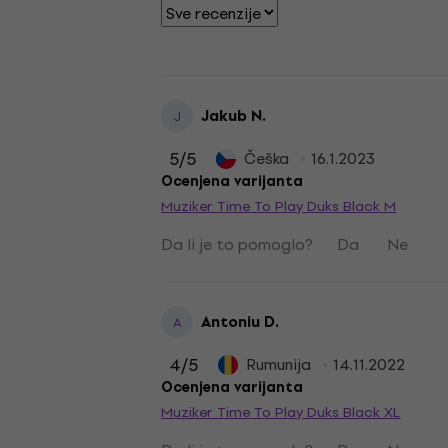
Jakub N.
J
5
/5
Češka
16.1.2023
Ocenjena varijanta
Muziker Time To Play Duks Black M
Da li je to pomoglo?
Da
Ne
Antoniu D.
A
4
/5
Rumunija
14.11.2022
Ocenjena varijanta
Muziker Time To Play Duks Black XL