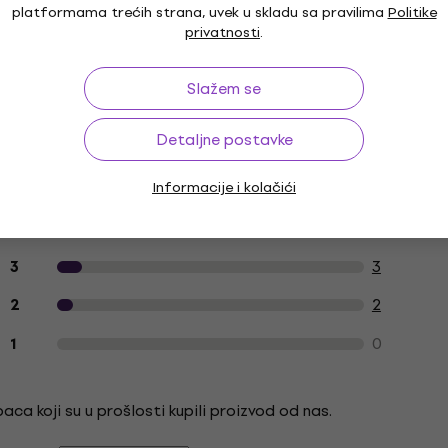
platformama trećih strana, uvek u skladu sa pravilima
Politike
privatnosti
.
Slažem se
Detaljne postavke
Recenzije kupaca o proizvodu
Informacije i kolačići
20
5
12
4
3
3
2
2
0
1
ca koji su u prošlosti kupili proizvod od nas.