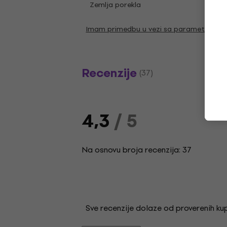
Zemlja porekla
Kina
Imam primedbu u vezi sa parametrima
Recenzije
(37)
4,3
/ 5
Na osnovu broja recenzija: 37
Sve recenzije dolaze od proverenih kupa