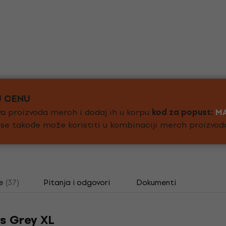
U CENU
a proizvoda merch i dodaj ih u korpu
kod za popust:
M
d se takođe može koristiti u kombinaciji merch proizvod
e
(37)
Pitanja i odgovori
Dokumenti
ks Grey XL