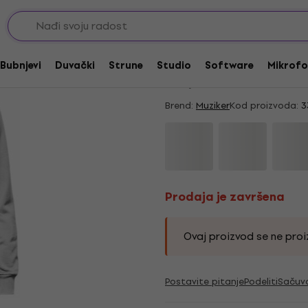
Prodaja je završena
Muziker Time To Play
Bubnjevi
Duvački
Strune
Studio
Software
Mikrofo
4,3
/5
37 x ocenjeno
Brend:
Muziker
Kod proizvoda:
3
Prodaja je završena
Ovaj proizvod se ne proiz
Postavite pitanje
Podeliti
Sačuv