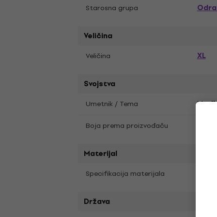
Odras
Starosna grupa
Veličina
XL
Veličina
Svojstva
Umetnik / Tema
Muzik
Boja prema proizvođaču
Grey
Materijal
Specifikacija materijala
Pamuk
Država