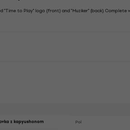
d "Time to Play" logo (front) and "Muziker" (back). Complete
tovka z kapyushonom
Pol