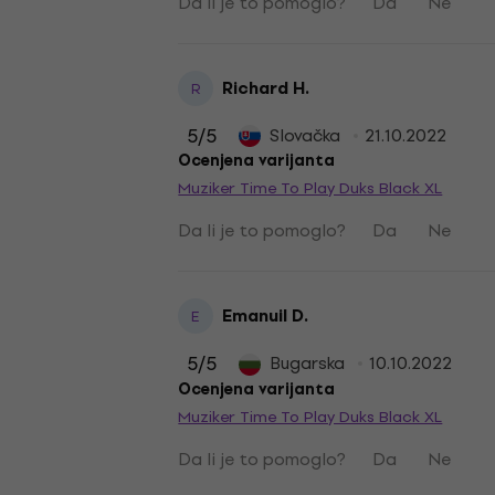
Da li je to pomoglo?
Da
Ne
Richard H.
R
5
/5
Slovačka
21.10.2022
Ocenjena varijanta
Muziker Time To Play Duks Black XL
Da li je to pomoglo?
Da
Ne
Emanuil D.
E
5
/5
Bugarska
10.10.2022
Ocenjena varijanta
Muziker Time To Play Duks Black XL
Da li je to pomoglo?
Da
Ne