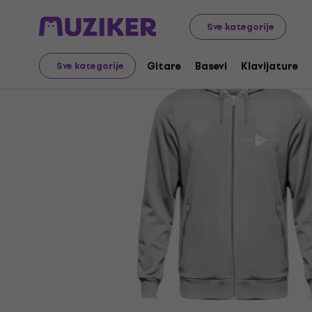
Merch
Muziker Merch
Sve kategorije
Gitare
Basevi
Klavijature
Sve kategorije
Prodaja je završena