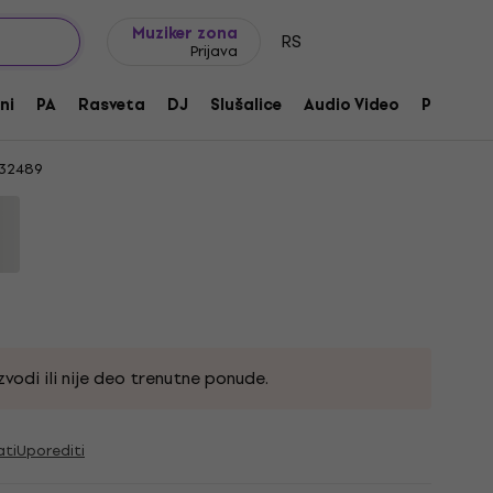
Ideje za poklone
FAQ
Muziker Blog
Muziker zona
RS
Prijava
 Duks Grey XL
ni
PA
Rasveta
DJ
Slušalice
Audio Video
Pribor
32489
vodi ili nije deo trenutne ponude.
ati
Uporediti