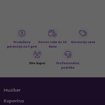
Produžena
Povrat robe do 30
Garancija cene
garancija za 3 god
dana
3M+ kupci
Profesionalna
podrška
Muziker
Kupovina