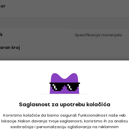
tor
k
Specifikacija materijala
aran kroj
ak
Saglasnost za upotrebu kolačića
prema
Koristimo kolačiće da bismo osigurali funkcionalnost naše veb
lokacije. Nakon davanja tvoje saglasnosti, koristimo ih za analizu
saobraćaja i personalizaciju oglašavanja na reklamnim