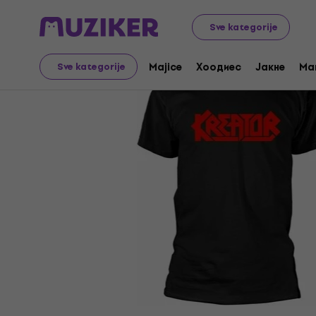
Merch
Music Merch
Majice
Sve kategorije
Majice
Хоодиес
Јакне
Ma
Sve kategorije
Prodaja je završena