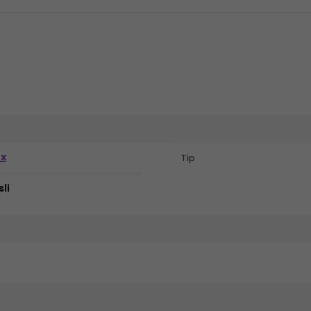
ex
Tip
li