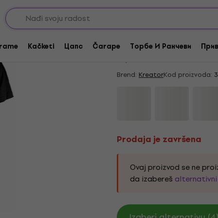
Prodaja je završena
Kreator Logo Black L
rame
Kačketi
Цапс
Čarape
Торбе И Ранчеви
Прив
5
/5
12 x ocenjeno
Brend:
Kreator
Kod proizvoda:
3
Prodaja je završena
Ovaj proizvod se ne proi
da izabereš
alternativn
Izaberi alternativu (4