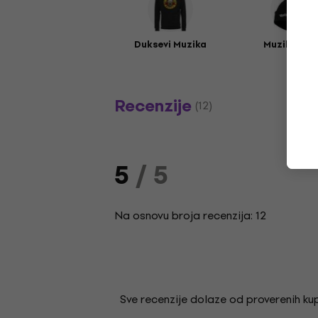
Duksevi Muzika
Muzika kap
Recenzije
(12)
5
/ 5
Na osnovu broja recenzija: 12
Sve recenzije dolaze od proverenih kupa