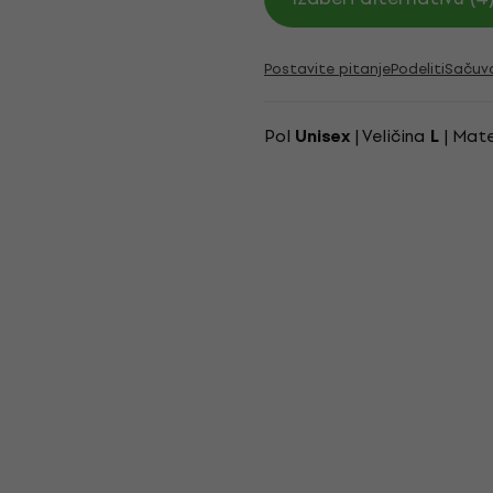
Postavite pitanje
Podeliti
Sačuv
Pol
| Veličina
| Mate
Unisex
L