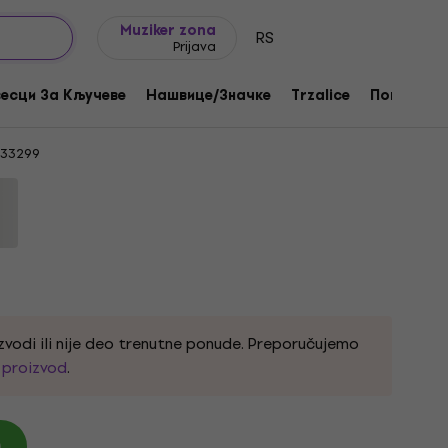
Ideje za poklone
FAQ
Muziker Blog
Muziker zona
RS
Prijava
 Košulja
есци За Кључеве
Нашвице/Значке
Trzalice
Поклони
33299
zvodi ili nije deo trenutne ponude. Preporučujemo
i proizvod
.
)