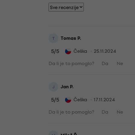
Tomas P.
T
5
/5
Češka
25.11.2024
Da li je to pomoglo?
Da
Ne
Jan P.
J
5
/5
Češka
17.11.2024
Da li je to pomoglo?
Da
Ne