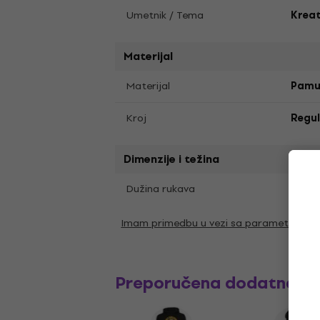
Umetnik / Tema
Krea
Materijal
Materijal
Pamu
Kroj
Regul
Dimenzije i težina
Krat
Dužina rukava
Imam primedbu u vezi sa parametrima
Preporučena dodatna o