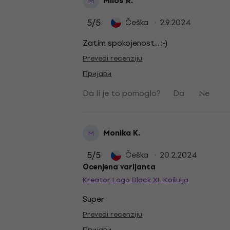
Miloš Ř.
M
5
/5
Češka
2.9.2024
Zatím spokojenost....:-)
Prevedi recenziju
Пријави
Da li je to pomoglo?
Da
Ne
Monika K.
M
5
/5
Češka
20.2.2024
Ocenjena varijanta
Kreator Logo Black XL Košulja
Super
Prevedi recenziju
Пријави