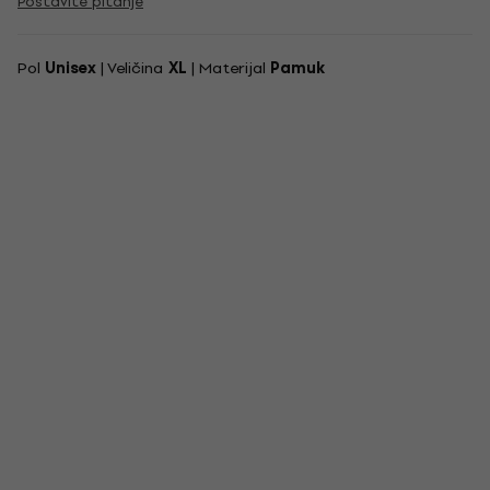
Postavite pitanje
Pol
Unisex
| Veličina
XL
| Materijal
Pamuk