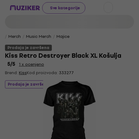
Sve kategorije
Merch
Music Merch
Majice
Prodaja je završena
Kiss Retro Destroyer Black XL Košulja
5
/5
1 x ocenjeno
Brend:
Kiss
Kod proizvoda:
333277
Prodaja je završena