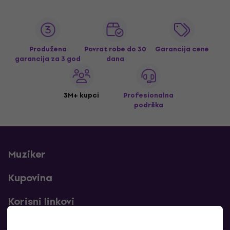
Produžena
Povrat robe do 30
Garancija cene
garancija za 3 god
dana
3M+ kupci
Profesionalna
podrška
Muziker
Kupovina
Korisni linkovi