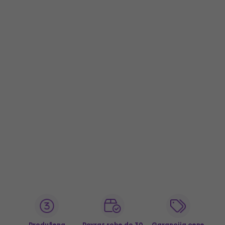
Produžena
Povrat robe do 30
Garancija cene