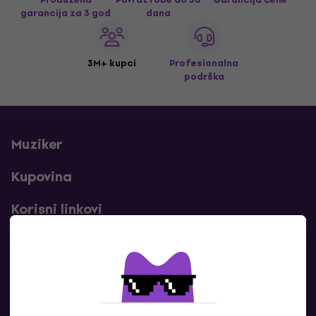
garancija za 3 god
dana
3M+ kupci
Profesionalna
podrška
Muziker
Kupovina
Korisni linkovi
Kontakti
Kontaktiraj nas