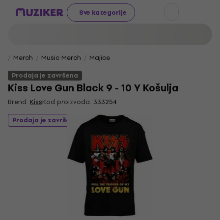
Sve kategorije
Merch
Music Merch
Majice
Prodaja je završena
Kiss Love Gun Black 9 - 10 Y Košulja
Brend:
Kiss
Kod proizvoda:
333254
Prodaja je završena