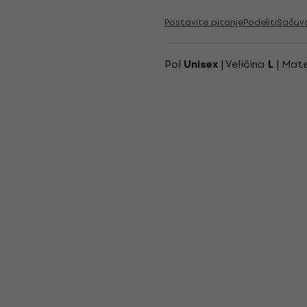
Postavite pitanje
Podeliti
Sačuv
Pol
| Veličina
| Mate
Unisex
L