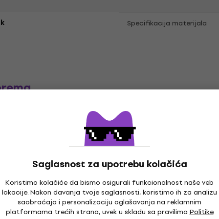
k
Specifikacija materijala
prema
e
LP ploče
Muzika kačketi
Mu
Saglasnost za upotrebu kolačića
Koristimo kolačiće da bismo osigurali funkcionalnost naše veb
lokacije. Nakon davanja tvoje saglasnosti, koristimo ih za analizu
saobraćaja i personalizaciju oglašavanja na reklamnim
platformama trećih strana, uvek u skladu sa pravilima
Politike