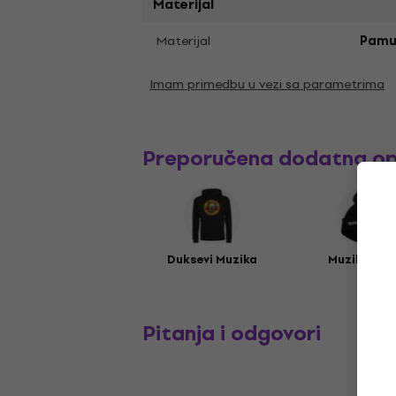
Materijal
Materijal
Pamu
Imam primedbu u vezi sa parametrima
Preporučena dodatna o
Duksevi Muzika
Muzika kap
Pitanja i odgovori