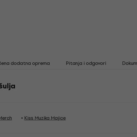
čena dodatna oprema
Pitanja i odgovori
Dokum
šulja
 Merch
Kiss Muzika Majice