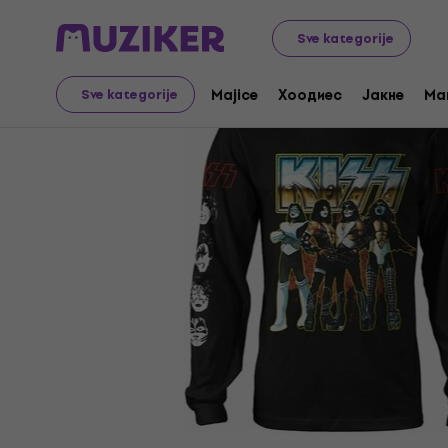
Merch
Music Merch
Majice
Sve kategorije
Majice
Хоодиес
Јакне
Ma
Sve kategorije
Prodaja je završena