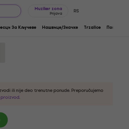
Ideje za poklone
FAQ
Muziker Blog
Muziker zona
RS
Prijava
 Košulja
есци За Кључеве
Нашвице/Значке
Trzalice
Поклони
57
zvodi ili nije deo trenutne ponude. Preporučujemo
i proizvod
.
)