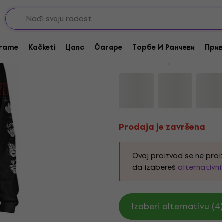
Prodaja je završena
Kiss Love Gun Black L
rame
Kačketi
Цапс
Čarape
Торбе И Ранчеви
Прив
Brend:
Kiss
Kod proizvoda:
3332
Prodaja je završena
Ovaj proizvod se ne proi
da izabereš
alternativn
Izaberi alternativu (4