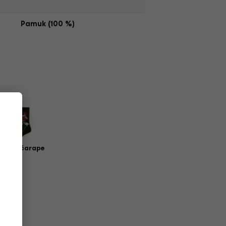
Pamuk (100 %)
zičke čarape