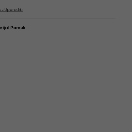
ati
Uporediti
rijal
Pamuk