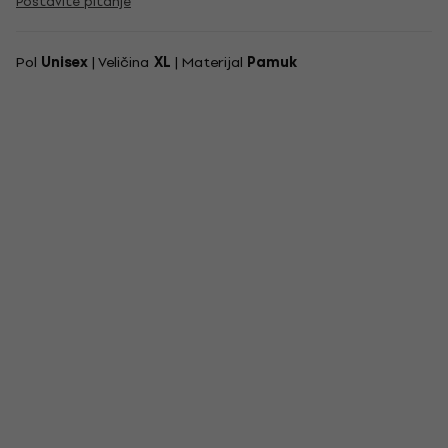
Postavite pitanje
Pol
Unisex
| Veličina
XL
| Materijal
Pamuk