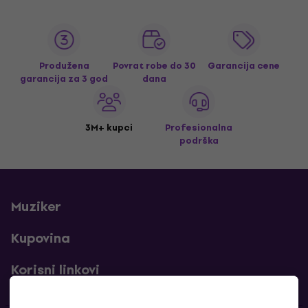
Produžena
Povrat robe do 30
Garancija cene
garancija za 3 god
dana
3M+ kupci
Profesionalna
podrška
Muziker
Kupovina
Korisni linkovi