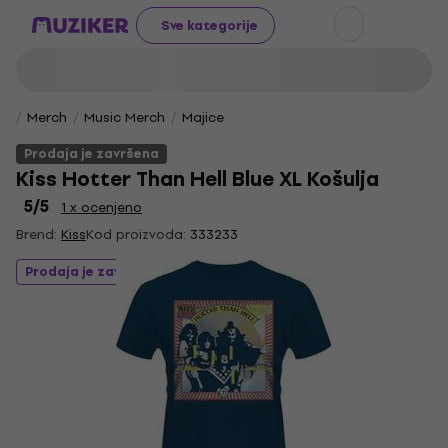
Sve kategorije
Merch
Music Merch
Majice
Prodaja je završena
Kiss Hotter Than Hell Blue XL Košulja
5
/5
1 x ocenjeno
Brend:
Kiss
Kod proizvoda:
333233
Prodaja je završena