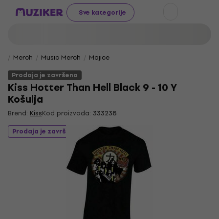
Sve kategorije
Merch
Music Merch
Majice
Prodaja je završena
Kiss Hotter Than Hell Black 9 - 10 Y
Košulja
Brend:
Kiss
Kod proizvoda:
333238
Prodaja je završena