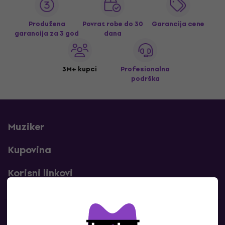
Produžena
Povrat robe do 30
Garancija cene
garancija za 3 god
dana
3M+ kupci
Profesionalna
podrška
Muziker
Kupovina
Korisni linkovi
Kontakti