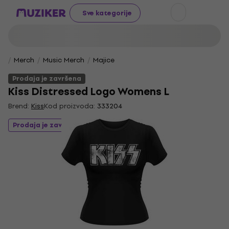
Sve kategorije
Merch
Music Merch
Majice
Prodaja je završena
Kiss Distressed Logo Womens L
Brend:
Kiss
Kod proizvoda:
333204
Prodaja je završena