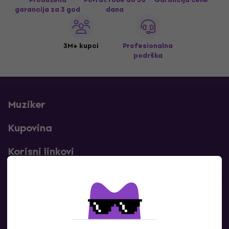
garancija za 3 god
dana
3M+ kupci
Profesionalna
podrška
Muziker
Kupovina
Korisni linkovi
Kontakti
Kontaktiraj nas