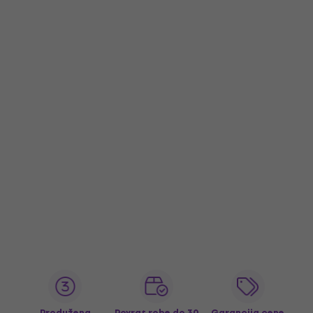
Produžena
Povrat robe do 30
Garancija cene