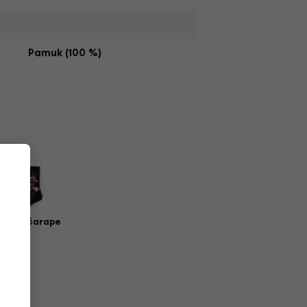
Pamuk (100 %)
zičke čarape