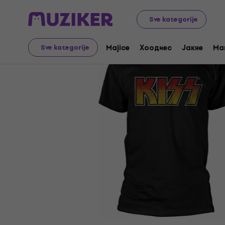
Merch
Music Merch
Majice
Sve kategorije
Majice
Хоодиес
Јакне
Ma
Sve kategorije
Prodaja je završena