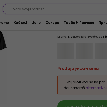
Prodaja je završena
Kiss Colour Gradient
rame
Kačketi
Цапс
Čarape
Торбе И Ранчеви
Прив
5
/5
1 x ocenjeno
Brend:
Kiss
Kod proizvoda:
3331
Prodaja je završena
Ovaj proizvod se ne proi
da izabereš
alternativn
Izaberi alternativu (4