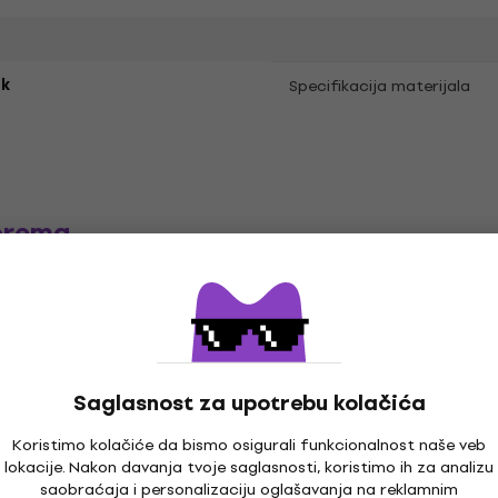
k
Specifikacija materijala
prema
e
LP ploče
Muzika kačketi
Mu
Saglasnost za upotrebu kolačića
Koristimo kolačiće da bismo osigurali funkcionalnost naše veb
lokacije. Nakon davanja tvoje saglasnosti, koristimo ih za analizu
saobraćaja i personalizaciju oglašavanja na reklamnim