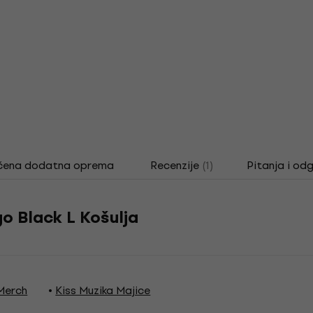
čena dodatna oprema
Recenzije
(1)
Pitanja i od
o Black L Košulja
 Merch
Kiss Muzika Majice