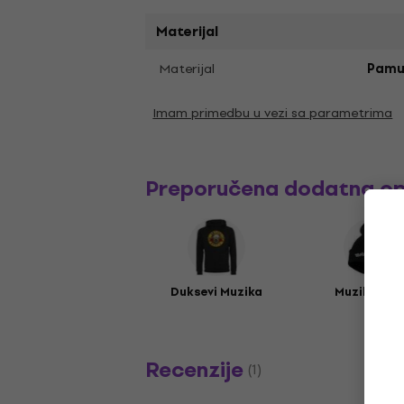
Materijal
Materijal
Pamu
Imam primedbu u vezi sa parametrima
Preporučena dodatna o
Duksevi Muzika
Muzika kap
Recenzije
(1)