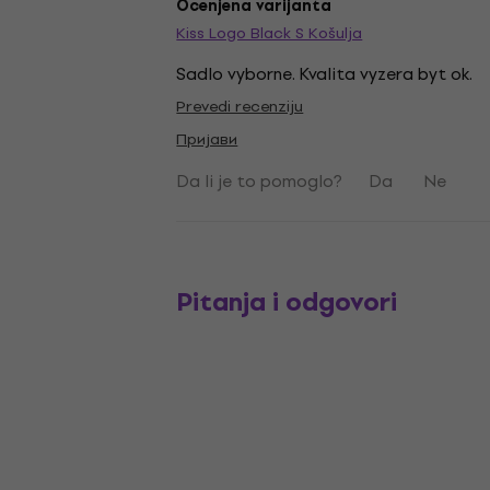
Ocenjena varijanta
Kiss Logo Black S Košulja
Sadlo vyborne. Kvalita vyzera byt ok.
Prevedi recenziju
Пријави
Da li je to pomoglo?
Da
Ne
Pitanja i odgovori