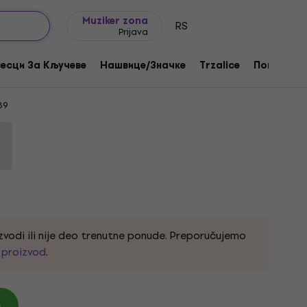
Ideje za poklone
FAQ
Muziker Blog
Muziker zona
RS
Prijava
 Logo Black L Košulja
есци За Кључеве
Нашвице/Значке
Trzalice
Поклони
89
zvodi ili nije deo trenutne ponude. Preporučujemo
i proizvod
.
)