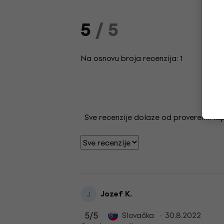
5
/ 5
Na osnovu broja recenzija: 1
Sve recenzije dolaze od proverenih kupa
Jozef K.
J
5
/5
Slovačka
30.8.2022