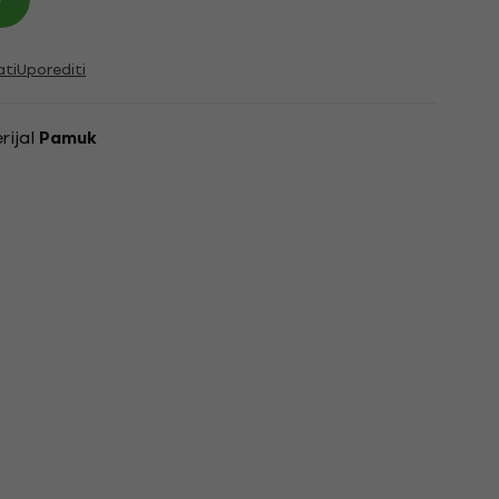
ati
Uporediti
rijal
Pamuk