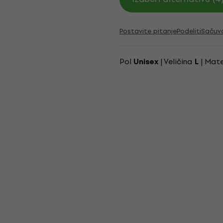
Postavite pitanje
Podeliti
Sačuv
Pol
| Veličina
| Mate
Unisex
L