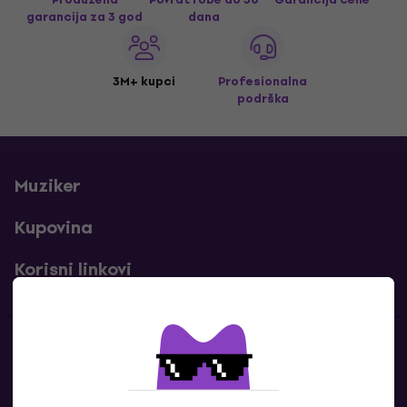
garancija za 3 god
dana
3M+ kupci
Profesionalna
podrška
Muziker
Kupovina
Korisni linkovi
Kontakti
Kontaktiraj nas