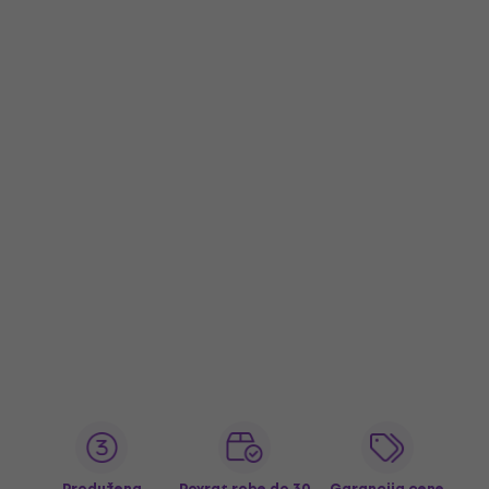
Produžena
Povrat robe do 30
Garancija cene