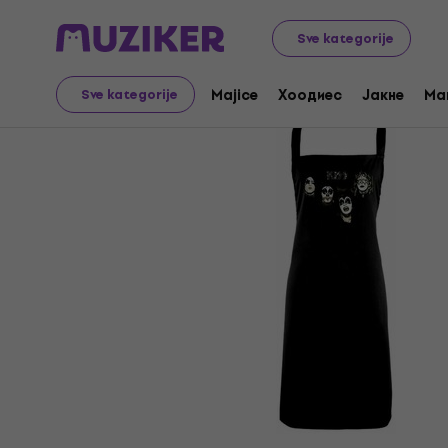
Merch
Music Merch
Sve kategorije
Majice
Хоодиес
Јакне
Ma
Sve kategorije
Prodaja je završena