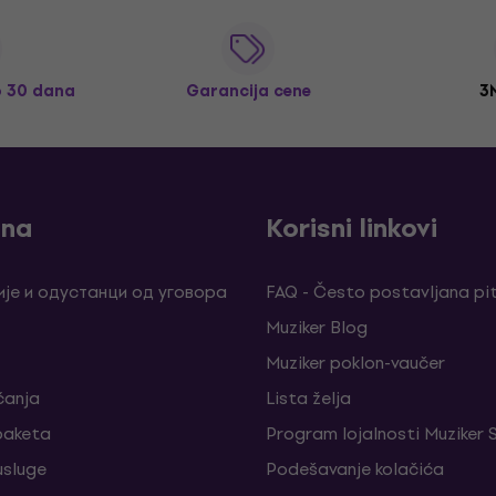
o 30 dana
Garancija cene
3
ina
Korisni linkovi
је и одустанци од уговора
FAQ - Često postavljana pi
Muziker Blog
Muziker poklon-vaučer
ćanja
Lista želja
 paketa
Program lojalnosti Muziker 
sluge
Podešavanje kolačića