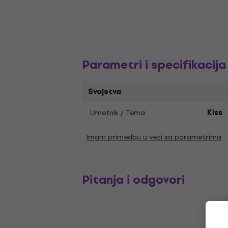
Parametri i specifikacija
Svojstva
Umetnik / Tema
Kiss
Imam primedbu u vezi sa parametrima
Pitanja i odgovori