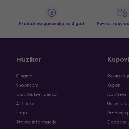
Produžena garancija za 3 god
Povrat robe d
Muziker
Kupov
O nama
Рекламаци
Showroomi
Kuponi
Distributivni centar
Dostava
Affiliate
Uslovi pla
Logo
Praćenje
Pravne informacije
Dodatne u