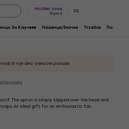
Ideje za poklone
FAQ
Muziker Blog
Muziker zona
RS
Prijava
ack
есци За Кључеве
Нашвице/Значке
Trzalice
Поклони
71
vodi ili nije deo trenutne ponude.
ati
Uporediti
otif. The apron is simply slipped over the head and
traps. An ideal gift for an enthusiastic fan.