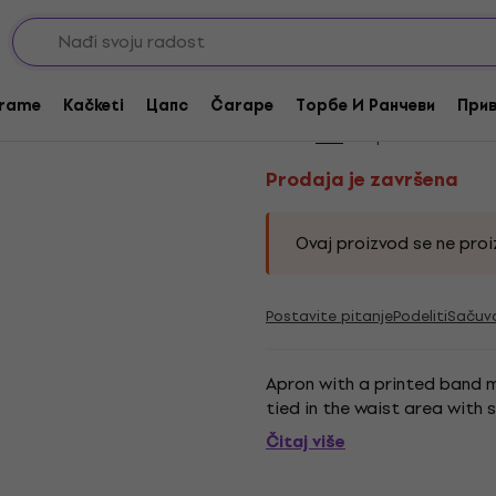
Prodaja je završena
Kiss 1974 Kecelja Bl
rame
Kačketi
Цапс
Čarape
Торбе И Ранчеви
Прив
Brend:
Kiss
Kod proizvoda:
3331
Prodaja je završena
Ovaj proizvod se ne proiz
Postavite pitanje
Podeliti
Sačuv
Apron with a printed band m
tied in the waist area with s
Čitaj više