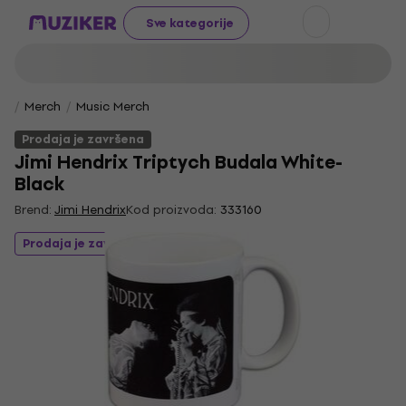
Sve kategorije
Merch
Music Merch
Prodaja je završena
Jimi Hendrix Triptych Budala White-
Black
Brend:
Jimi Hendrix
Kod proizvoda:
333160
Prodaja je završena