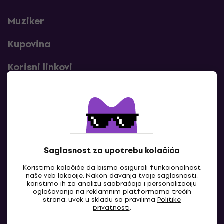
Muziker
Kupovina
Korisni linkovi
Kontakti
Kontaktiraj nas
Saglasnost za upotrebu kolačića
Koristimo kolačiće da bismo osigurali funkcionalnost
naše veb lokacije. Nakon davanja tvoje saglasnosti,
koristimo ih za analizu saobraćaja i personalizaciju
oglašavanja na reklamnim platformama trećih
strana, uvek u skladu sa pravilima
Politike
privatnosti
.