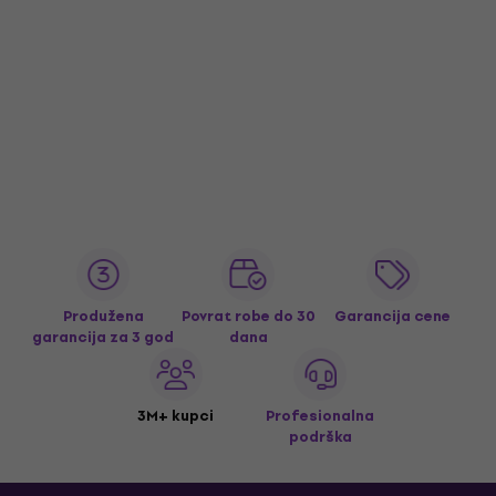
Produžena
Povrat robe do 30
Garancija cene
garancija za 3 god
dana
3M+ kupci
Profesionalna
podrška