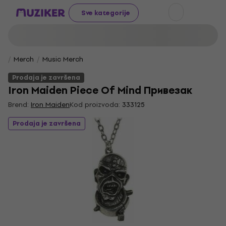
Sve kategorije
Merch
Music Merch
Prodaja je završena
Iron Maiden Piece Of Mind Привезак
Brend:
Iron Maiden
Kod proizvoda:
333125
Prodaja je završena