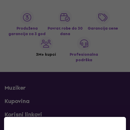
Produžena
Povrat robe do 30
Garancija cene
garancija za 3 god
dana
3M+ kupci
Profesionalna
podrška
Muziker
Kupovina
Korisni linkovi