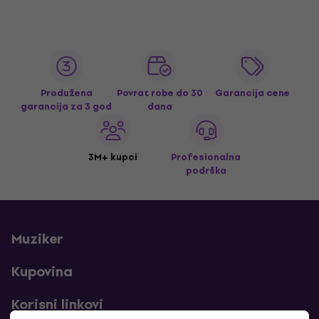
Produžena
Povrat robe do 30
Garancija cene
garancija za 3 god
dana
3M+ kupci
Profesionalna
podrška
Muziker
Kupovina
Korisni linkovi