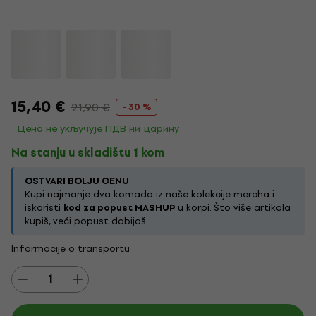
15,40 €
21,90 €
- 30 %
Цена не укључује ПДВ ни царину
Na stanju u skladištu 1 kom
OSTVARI BOLJU CENU
Kupi najmanje dva komada iz naše kolekcije mercha i
iskoristi
kod za popust MASHUP
u korpi. Što više artikala
kupiš, veći popust dobijaš.
Informacije o transportu