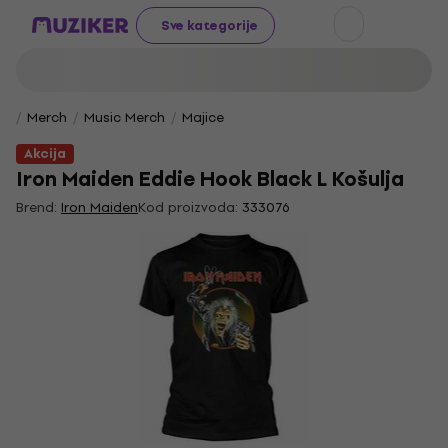
Sve kategorije
Merch
Music Merch
Majice
Akcija
Iron Maiden Eddie Hook Black L Košulja
Brend:
Iron Maiden
Kod proizvoda:
333076