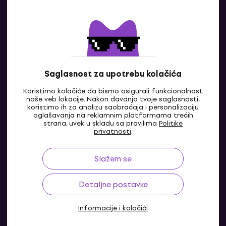
Kontakti
Kontaktiraj nas
Saglasnost za upotrebu kolačića
Koristimo kolačiće da bismo osigurali funkcionalnost
naše veb lokacije. Nakon davanja tvoje saglasnosti,
koristimo ih za analizu saobraćaja i personalizaciju
oglašavanja na reklamnim platformama trećih
strana, uvek u skladu sa pravilima
Politike
privatnosti
.
Slažem se
RS
Detaljne postavke
Informacije i kolačići
© 2004-2026 MUZIKER a.s.