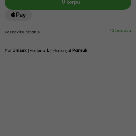
U korpu
15 bodova
Postavite pitanje
Pol
Unisex
| Veličina
L
| Materijal
Pamuk