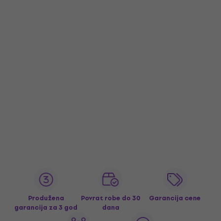
Produžena
Povrat robe do 30
Garancija cene
garancija za 3 god
dana