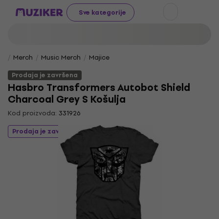
Sve kategorije
Merch
Music Merch
Majice
Prodaja je završena
Hasbro Transformers Autobot Shield
Charcoal Grey S Košulja
Kod proizvoda:
331926
Prodaja je završena