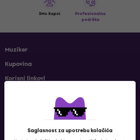
3M+ kupci
Profesionalna
podrška
Muziker
Kupovina
Korisni linkovi
Kontakti
Kontaktiraj nas
Saglasnost za upotrebu kolačića