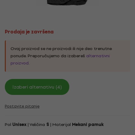
Prodaja je završena
Ovaj proizvod se ne proizvodi ili nije deo trenutne
ponude. Preporučujemo da izabereš
alternativni
proizvod
.
Izaberi alternativu (4)
Postavite pitanje
Pol
Unisex
| Veličina
S
| Materijal
Mekani pamuk