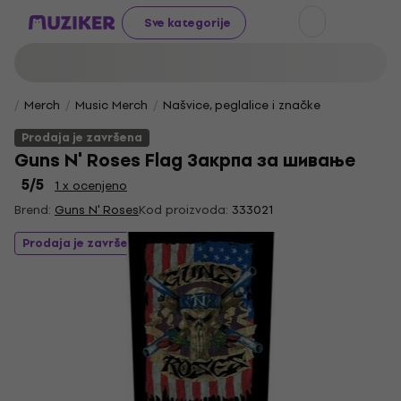
Sve kategorije
Merch
Music Merch
Našvice, peglalice i značke
Prodaja je završena
Guns N' Roses Flag Закрпа за шивање
5
/5
1 x ocenjeno
Brend:
Guns N' Roses
Kod proizvoda:
333021
Prodaja je završena