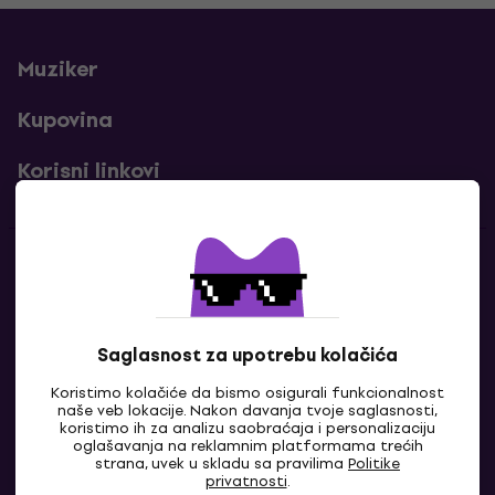
Muziker
Kupovina
Korisni linkovi
Kontakti
Kontaktiraj nas
Saglasnost za upotrebu kolačića
Koristimo kolačiće da bismo osigurali funkcionalnost
naše veb lokacije. Nakon davanja tvoje saglasnosti,
koristimo ih za analizu saobraćaja i personalizaciju
oglašavanja na reklamnim platformama trećih
strana, uvek u skladu sa pravilima
Politike
privatnosti
.