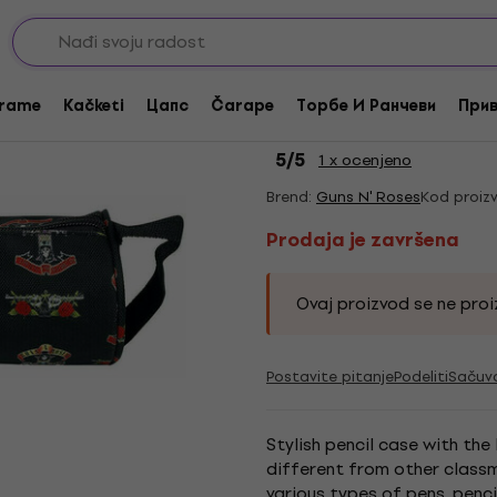
Prodaja je završena
Guns N' Roses Appet
rame
Kačketi
Цапс
Čarape
Торбе И Ранчеви
Прив
Black/Multi
5
/5
1 x ocenjeno
Brend:
Guns N' Roses
Kod proiz
Prodaja je završena
Ovaj proizvod se ne proiz
Postavite pitanje
Podeliti
Sačuv
Stylish pencil case with the
different from other class
various types of pens, pencil