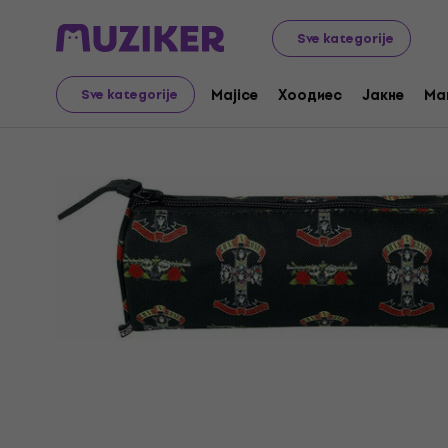
Merch
Music Merch
Sve kategorije
Majice
Хоодиес
Јакне
Ma
Sve kategorije
Prodaja je završena