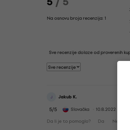
5
/ 5
Na osnovu broja recenzija: 1
Sve recenzije dolaze od proverenih kupa
Jakub K.
J
5
/5
Slovačka
10.8.2022
Da li je to pomoglo?
Da
Ne