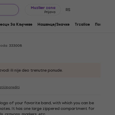
Ideje za poklone
FAQ
Muziker Blog
Muziker zona
RS
Prijava
ite For Destruction Перница
есци За Кључеве
Нашвице/Значке
Trzalice
Поклони
voda:
333008
vodi ili nije deo trenutne ponude.
ati
Uporediti
 logo of your favorite band, with which you can be
mates. It has one large zippered compartment for
s, crayons, markers, etc.