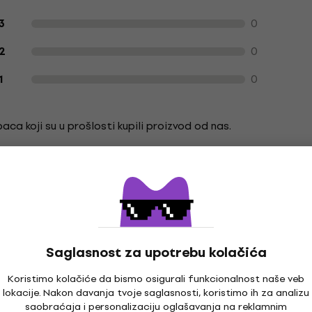
0
3
0
2
0
1
ca koji su u prošlosti kupili proizvod od nas.
S
Saglasnost za upotrebu kolačića
Koristimo kolačiće da bismo osigurali funkcionalnost naše veb
lokacije. Nakon davanja tvoje saglasnosti, koristimo ih za analizu
saobraćaja i personalizaciju oglašavanja na reklamnim