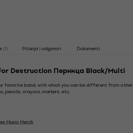
e
(1)
Pitanja i odgovori
Dokumenti
For Destruction Перница Black/Multi
our favorite band, with which you can be different from othe
 pencils, crayons, markers, etc.
ses Music Merch