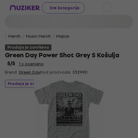
Sve kategorije
Merch
Music Merch
Majice
Prodaja je završena
Green Day Power Shot Grey S Košulja
5
/5
1 x ocenjeno
Brend:
Green Day
Kod proizvoda:
332990
Prodaja je završena