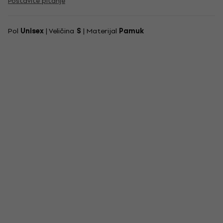
Postavite pitanje
Pol
Unisex
| Veličina
S
| Materijal
Pamuk