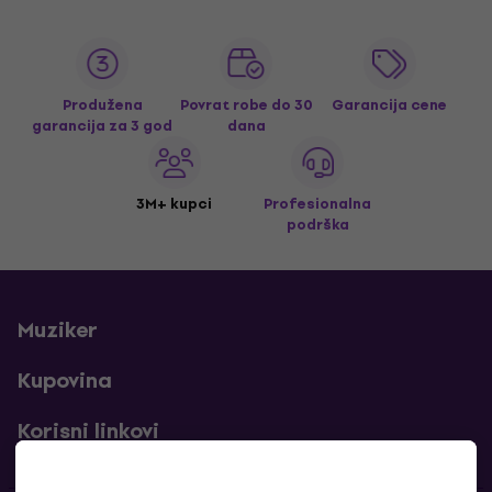
Produžena
Povrat robe do 30
Garancija cene
garancija za 3 god
dana
3M+ kupci
Profesionalna
podrška
Muziker
Kupovina
Korisni linkovi