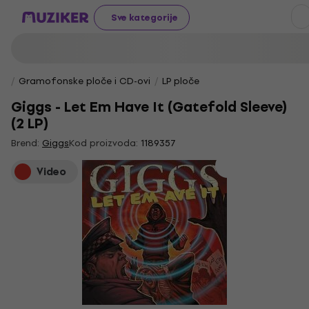
Sve kategorije
Gramofonske ploče i CD-ovi
LP ploče
Giggs - Let Em Have It (Gatefold Sleeve)
(2 LP)
Brend:
Giggs
Kod proizvoda:
1189357
Video