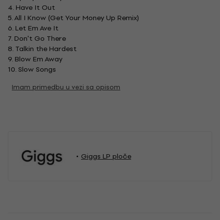
4. Have It Out
5. All I Know (Get Your Money Up Remix)
6. Let Em Ave It
7. Don't Go There
8. Talkin the Hardest
9. Blow Em Away
10. Slow Songs
Imam primedbu u vezi sa opisom
Giggs LP ploče