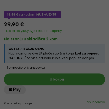
18,58 €
sa kodom
MUZMUZ-35
29,90 €
Цена не укључује ПДВ ни царину
Na stanju u skladištu 2 kom
OSTVARI BOLJU CENU
Kupi najmanje dve LP ploče i upiši u korpi
kod za popust
MASHUP
. Što više artikala kupiš, veći popust dobijaš.
Informacije o transportu
U korpu
29 bodova
Postavite pitanje