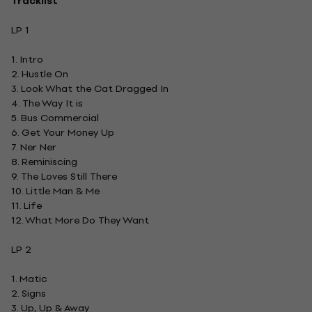
Tracklist
LP 1
1. Intro
2. Hustle On
3. Look What the Cat Dragged In
4. The Way It is
5. Bus Commercial
6. Get Your Money Up
7. Ner Ner
8. Reminiscing
9. The Loves Still There
10. Little Man & Me
11. Life
12. What More Do They Want
LP 2
1. Matic
2. Signs
3. Up, Up & Away