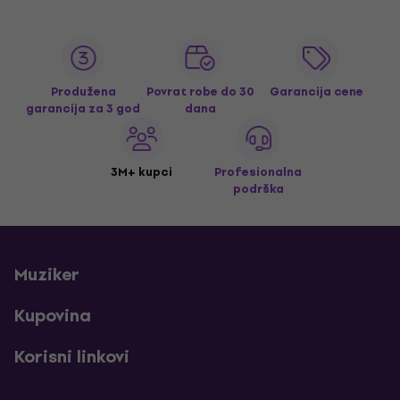
Produžena
Povrat robe do 30
Garancija cene
garancija za 3 god
dana
3M+ kupci
Profesionalna
podrška
Muziker
Kupovina
Korisni linkovi