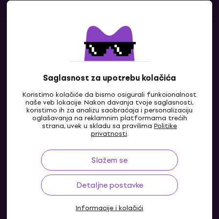
Kontakti
Kontaktiraj nas
Saglasnost za upotrebu kolačića
Koristimo kolačiće da bismo osigurali funkcionalnost
naše veb lokacije. Nakon davanja tvoje saglasnosti,
koristimo ih za analizu saobraćaja i personalizaciju
oglašavanja na reklamnim platformama trećih
strana, uvek u skladu sa pravilima
Politike
privatnosti
.
Slažem se
RS
Detaljne postavke
Informacije i kolačići