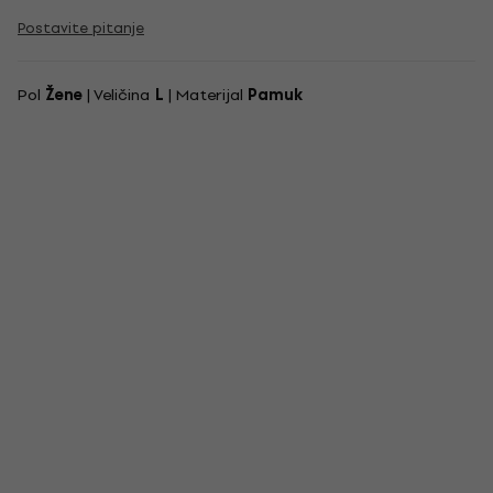
Postavite pitanje
Pol
Žene
| Veličina
L
| Materijal
Pamuk