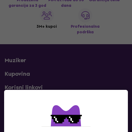
garancija za 3 god
dana
3M+ kupci
Profesionalna
podrška
Muziker
Kupovina
Korisni linkovi
Kontakti
Kontaktiraj nas