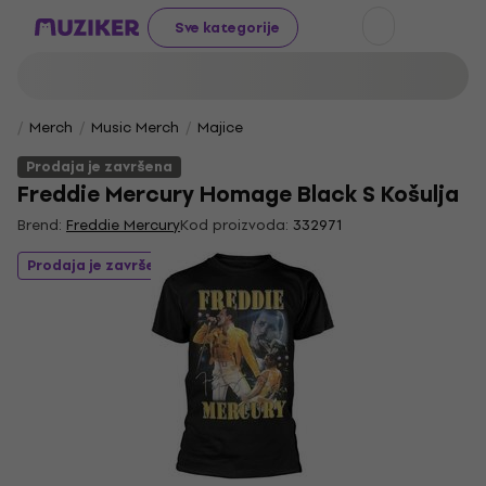
Sve kategorije
Merch
Music Merch
Majice
Prodaja je završena
Freddie Mercury Homage Black S Košulja
Brend:
Freddie Mercury
Kod proizvoda:
332971
Prodaja je završena