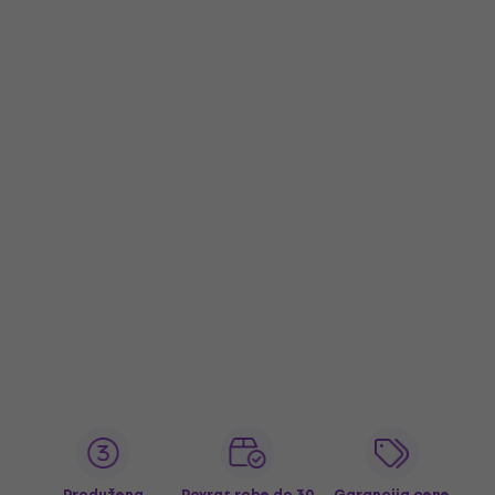
Produžena
Povrat robe do 30
Garancija cene