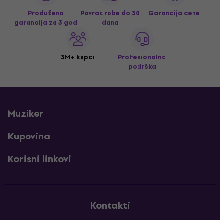
Produžena
Povrat robe do 30
Garancija cene
garancija za 3 god
dana
3M+ kupci
Profesionalna
podrška
Muziker
Kupovina
Korisni linkovi
Kontakti