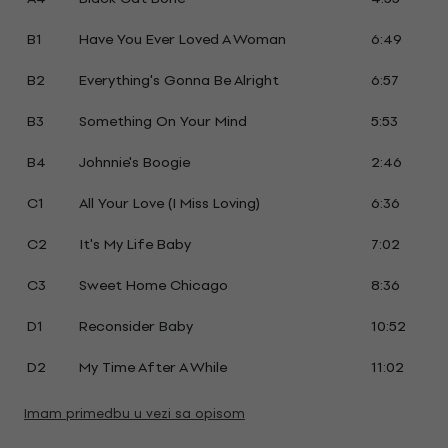
B1
Have You Ever Loved A Woman
6:49
B2
Everything's Gonna Be Alright
6:57
B3
Something On Your Mind
5:53
B4
Johnnie's Boogie
2:46
C1
All Your Love (I Miss Loving)
6:36
C2
It's My Life Baby
7:02
C3
Sweet Home Chicago
8:36
D1
Reconsider Baby
10:52
D2
My Time After A While
11:02
Imam primedbu u vezi sa opisom