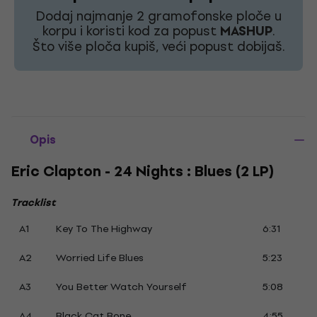
Dodaj najmanje 2 gramofonske ploče u
korpu i koristi kod za popust
MASHUP
.
Što više ploča kupiš, veći popust dobijaš.
Opis
Eric Clapton - 24 Nights : Blues (2 LP)
Tracklist
A1
Key To The Highway
6:31
A2
Worried Life Blues
5:23
A3
You Better Watch Yourself
5:08
A4
Black Cat Bone
4:55