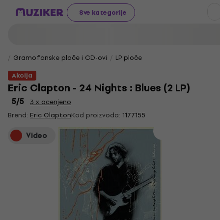
Sve kategorije
Gramofonske ploče i CD-ovi
LP ploče
Akcija
Eric Clapton - 24 Nights : Blues (2 LP)
5
/5
3 x ocenjeno
Brend:
Eric Clapton
Kod proizvoda:
1177155
Video