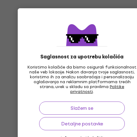
Saglasnost za upotrebu kolačića
Koristimo kolačiće da bismo osigurali funkcionalnost
naše veb lokacije. Nakon davanja tvoje saglasnosti,
koristimo ih za analizu saobraćaja i personalizaciju
oglašavanja na reklamnim platformama trećih
strana, uvek u skladu sa pravilima
Politike
privatnosti
.
Slažem se
Detaljne postavke