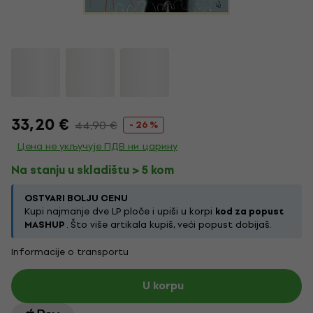
33,20 €
44,90 €
- 26 %
Цена не укључује ПДВ ни царину
Na stanju u skladištu > 5 kom
OSTVARI BOLJU CENU
Kupi najmanje dve LP ploče i upiši u korpi
kod za popust
MASHUP
. Što više artikala kupiš, veći popust dobijaš.
Informacije o transportu
U korpu