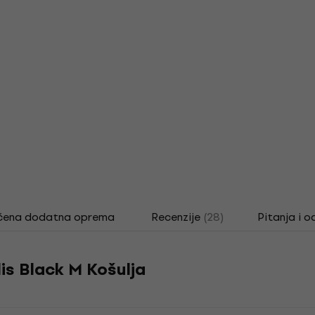
čena dodatna oprema
Recenzije
(28)
Pitanja i o
s Black M Košulja