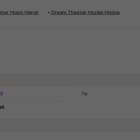
ter Music Merch
Dream Theater Muzika Majice
ex
Tip
li