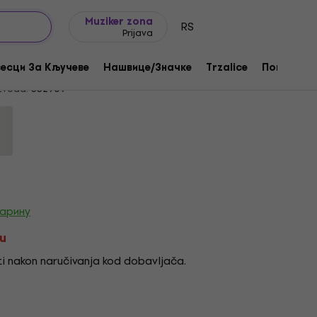
Ideje za poklone
FAQ
Muziker Blog
Muziker zona
RS
Prijava
polis Black M Košulja
есци За Кључеве
Нашвице/Значке
Trzalice
Поклони
zvoda:
332909
царину
tu
i nakon naručivanja kod dobavljača.