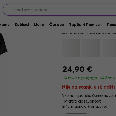
Dream Theater Metro
4,75
/5
28 x ocenjeno
rame
Kačketi
Цапс
Čarape
Торбе И Ранчеви
Прив
Brend:
Dream Theater
Kod proi
24,90 €
Цена не укључује ПДВ ни 
Nije na stanju u skladiš
Vreme isporuke ćemo navest
Pratiti dostupnost
Informacije o transportu