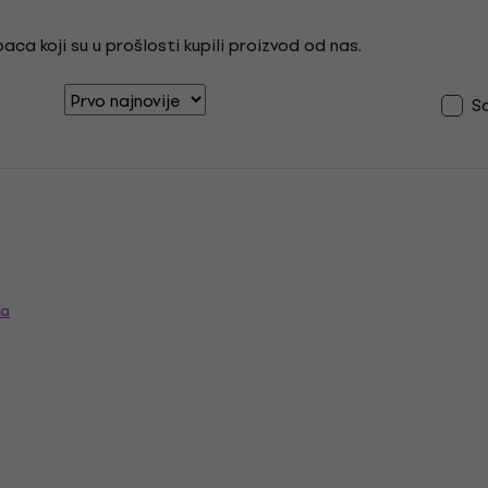
ca koji su u prošlosti kupili proizvod od nas.
S
ja