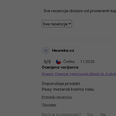
Sve recenzije dolaze od proverenih kupa
Heureka.cz
H
5
/5
Češka
1.1.2026
Ocenjena varijanta
Dream Theater Metropolis Black XL Košul
Doporučuje produkt
Plusy: materiál kvalita tisku
Prevedi recenziju
Пријави
Da li je to pomoglo?
Da
Ne