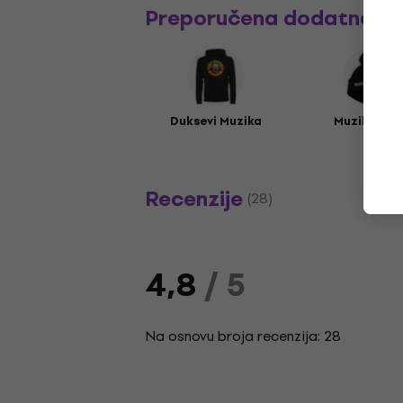
Preporučena dodatna o
Duksevi Muzika
Muzika kap
Recenzije
(28)
4,8
/ 5
Na osnovu broja recenzija: 28