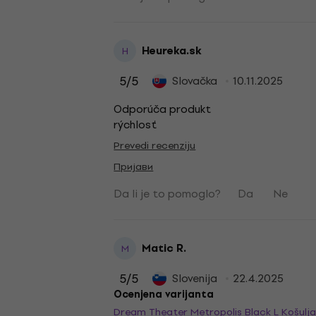
Heureka.sk
H
5
/5
Slovačka
10.11.2025
Odporúča produkt
rýchlosť
Prevedi recenziju
Пријави
Da li je to pomoglo?
Da
Ne
Matic R.
M
5
/5
Slovenija
22.4.2025
Ocenjena varijanta
Dream Theater Metropolis Black L Košulj