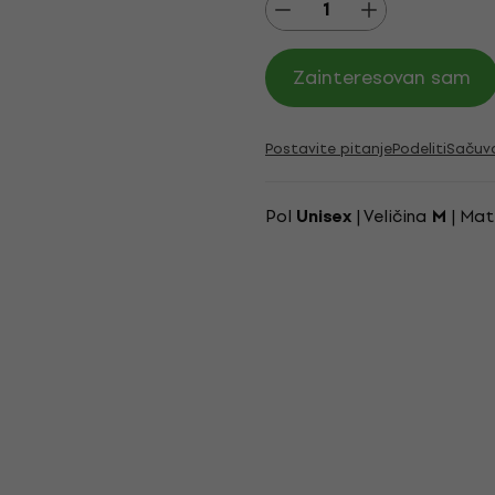
Zainteresovan sam
Postavite pitanje
Podeliti
Sačuv
Pol
| Veličina
| Mat
Unisex
M