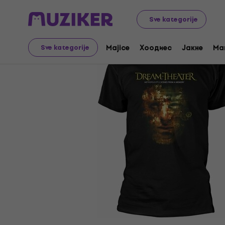
Merch
Music Merch
Majice
Sve kategorije
Majice
Хоодиес
Јакне
Ma
Sve kategorije