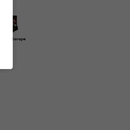
zičke čarape