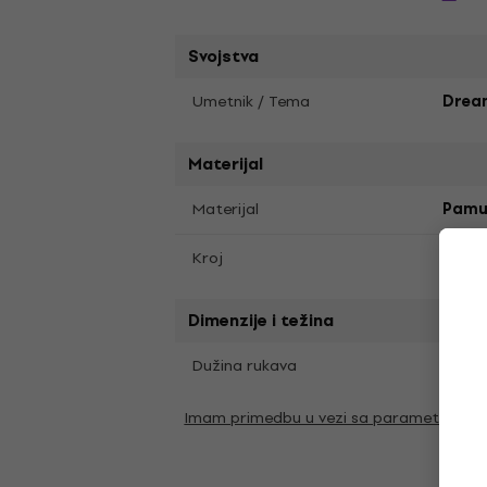
Svojstva
Umetnik / Tema
Drea
Materijal
Materijal
Pamu
Kroj
Regul
Dimenzije i težina
Krat
Dužina rukava
Imam primedbu u vezi sa parametrima