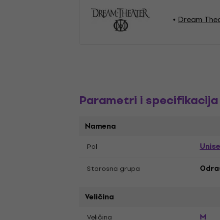
Dream Thea
Parametri i specifikacija
Namena
Unis
Pol
Starosna grupa
Odras
Veličina
M
Veličina