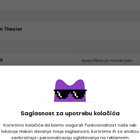
m Theater
k
Specifikacija materijala
aran kroj
ak
Saglasnost za upotrebu kolačića
Koristimo kolačiće da bismo osigurali funkcionalnost naše veb
lokacije. Nakon davanja tvoje saglasnosti, koristimo ih za analizu
saobraćaja i personalizaciju oglašavanja na reklamnim