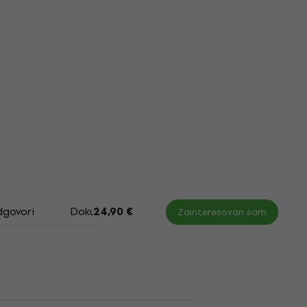
dgovori
Dokumenti
Size Chart
24,90 €
Zainteresovan sam