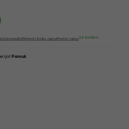
24 bodovi
ati
Uporediti
Prijaviti bolju cenu
Pratiti cenu
erijal
Pamuk