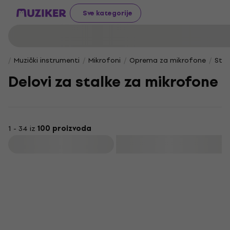
Sve kategorije
Muzički instrumenti
Mikrofoni
Oprema za mikrofone
Stal
Delovi za stalke za mikrofone
1 - 34 iz
100 proizvoda
Filtrirati
Akcija