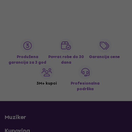
Produžena
Povrat robe do 30
Garancija cene
garancija za 3 god
dana
3M+ kupci
Profesionalna
podrška
Muziker
Kupovina