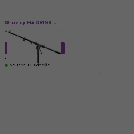
Količinski popust
Akcija
Gravity MA DRINK L
Konig & Meyer 23830
Pribor za stalak za mikrofon
Pribor za stalak za mikrofon
5
/5
5
/5
10,10 €
11,90 €
13,48 €
sa kodom
Na stanju u skladištu
MUZMUZ-5
14,90 €
Na stanju u skladištu
HAPPY HOUR
Konig & Meyer 211/1
Gravity MSB 21
Pribor za stalak za mikrofon
Pribor za stalak za mikrofon
4,5
/5
5
/5
21,20 €
22,90 €
19,40 €
24,90 €
- 22 %
Na stanju u skladištu
Na stanju u skladištu