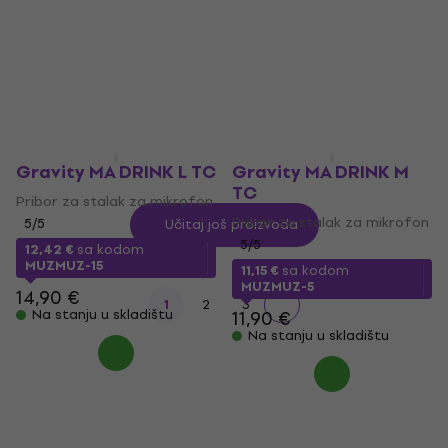
Pribor za stalak za mikrofon
5
/5
12 €
11,12 €
sa kodom
Na stanju u skladištu
MUZMUZ-25
14,90 €
Na stanju u skladištu
Gravity MA DRINK L TC
Gravity MA DRINK M
TC
Pribor za stalak za mikrofon
Pribor za stalak za mikrofon
5
/5
Učitaj još proizvoda
5
/5
12,42 €
sa kodom
MUZMUZ-15
11,15 €
sa kodom
MUZMUZ-5
14,90 €
1
2
3
Na stanju u skladištu
11,90 €
Na stanju u skladištu