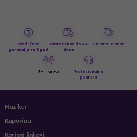
Produžena
Povrat robe do 30
Garancija cene
garancija za 3 god
dana
3M+ kupci
Profesionalna
podrška
Muziker
Kupovina
Korisni linkovi