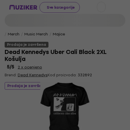
Sve kategorije
Merch
Music Merch
Majice
Prodaja je završena
Dead Kennedys Uber Cali Black 2XL
Košulja
5
/5
2 x ocenjeno
Brend:
Dead Kennedys
Kod proizvoda:
332892
Prodaja je završena