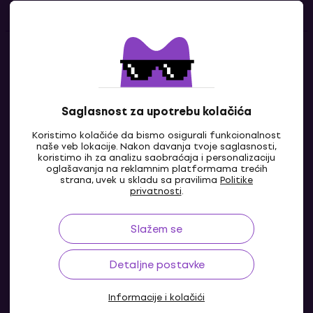
Kontakti
Kontaktiraj nas
Saglasnost za upotrebu kolačića
Koristimo kolačiće da bismo osigurali funkcionalnost
naše veb lokacije. Nakon davanja tvoje saglasnosti,
koristimo ih za analizu saobraćaja i personalizaciju
oglašavanja na reklamnim platformama trećih
strana, uvek u skladu sa pravilima
Politike
privatnosti
.
Slažem se
RS
Detaljne postavke
Informacije i kolačići