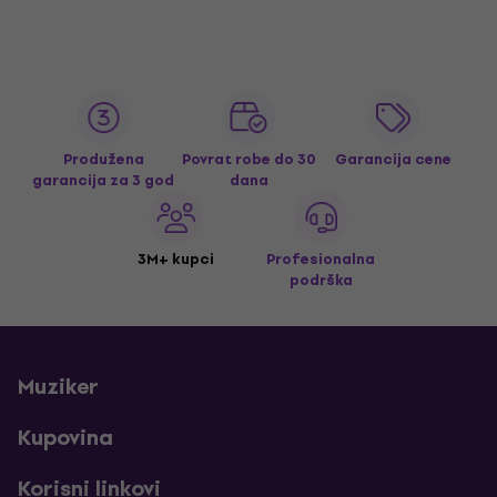
Produžena
Povrat robe do 30
Garancija cene
garancija za 3 god
dana
3M+ kupci
Profesionalna
podrška
Muziker
Kupovina
Korisni linkovi