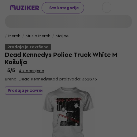
Sve kategorije
Merch
Music Merch
Majice
Prodaja je završena
Dead Kennedys Police Truck White M
Košulja
5
/5
4 x ocenjeno
Brend:
Dead Kennedys
Kod proizvoda:
332873
Prodaja je završena