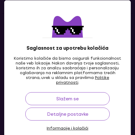
Kontakti
Kontaktiraj nas
Saglasnost za upotrebu kolačića
Koristimo kolačiće da bismo osigurali funkcionalnost
naše veb lokacije. Nakon davanja tvoje saglasnosti,
koristimo ih za analizu saobraćaja i personalizaciju
oglašavanja na reklamnim platformama trećih
strana, uvek u skladu sa pravilima
Politike
privatnosti
.
Slažem se
RS
Detaljne postavke
Informacije i kolačići