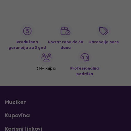
Produžena
Povrat robe do 30
Garancija cene
garancija za 3 god
dana
3M+ kupci
Profesionalna
podrška
Muziker
Kupovina
Korisni linkovi