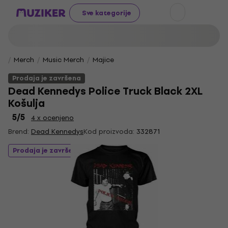
Sve kategorije
Merch
Music Merch
Majice
Prodaja je završena
Dead Kennedys Police Truck Black 2XL
Košulja
5
/5
4 x ocenjeno
Brend:
Dead Kennedys
Kod proizvoda:
332871
Prodaja je završena