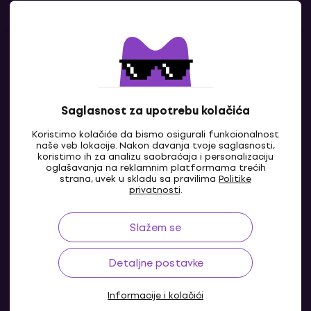
Kontakti
Kontaktiraj nas
Saglasnost za upotrebu kolačića
Koristimo kolačiće da bismo osigurali funkcionalnost
naše veb lokacije. Nakon davanja tvoje saglasnosti,
koristimo ih za analizu saobraćaja i personalizaciju
oglašavanja na reklamnim platformama trećih
strana, uvek u skladu sa pravilima
Politike
privatnosti
.
Slažem se
RS
Detaljne postavke
Informacije i kolačići