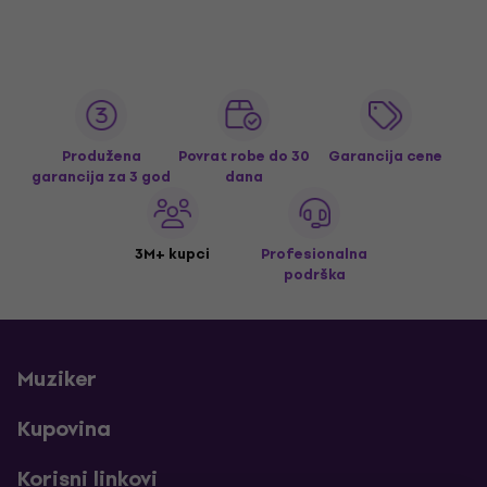
Produžena
Povrat robe do 30
Garancija cene
garancija za 3 god
dana
3M+ kupci
Profesionalna
podrška
Muziker
Kupovina
Korisni linkovi