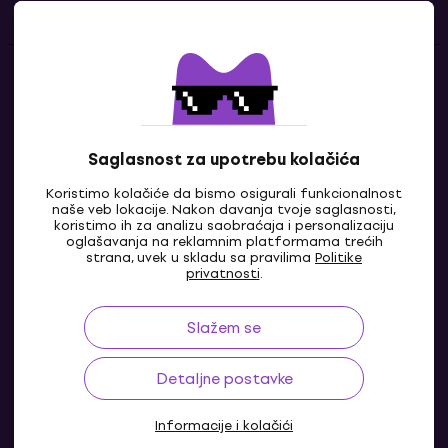
Kontakti
Kontaktiraj nas
Saglasnost za upotrebu kolačića
Koristimo kolačiće da bismo osigurali funkcionalnost
naše veb lokacije. Nakon davanja tvoje saglasnosti,
koristimo ih za analizu saobraćaja i personalizaciju
oglašavanja na reklamnim platformama trećih
strana, uvek u skladu sa pravilima
Politike
privatnosti
.
Slažem se
RS
Detaljne postavke
Informacije i kolačići