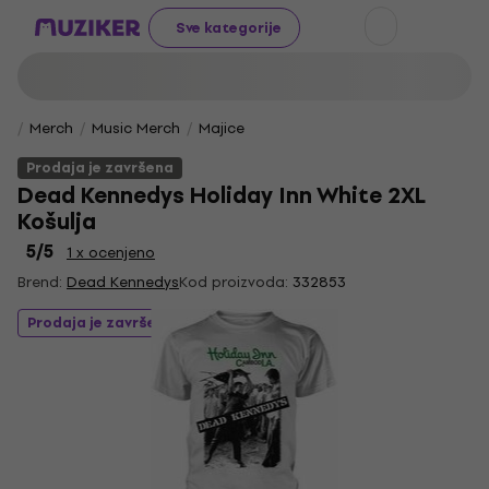
Sve kategorije
Merch
Music Merch
Majice
Prodaja je završena
Dead Kennedys Holiday Inn White 2XL
Košulja
5
/5
1 x ocenjeno
Brend:
Dead Kennedys
Kod proizvoda:
332853
Prodaja je završena