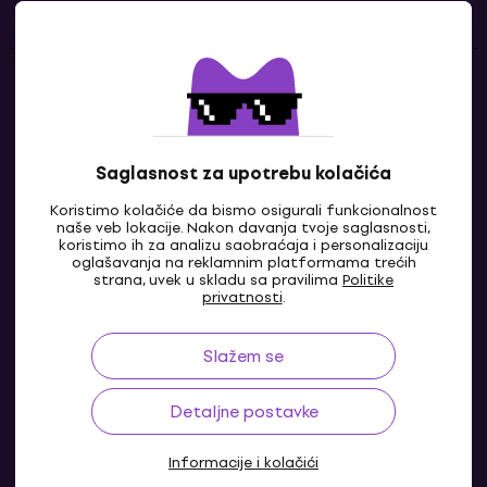
Kontakti
Kontaktiraj nas
Saglasnost za upotrebu kolačića
Koristimo kolačiće da bismo osigurali funkcionalnost
naše veb lokacije. Nakon davanja tvoje saglasnosti,
koristimo ih za analizu saobraćaja i personalizaciju
oglašavanja na reklamnim platformama trećih
strana, uvek u skladu sa pravilima
Politike
privatnosti
.
Slažem se
RS
Detaljne postavke
Informacije i kolačići