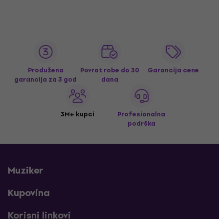
Produžena
Povrat robe do 30
Garancija cene
garancija za 3 god
dana
3M+ kupci
Profesionalna
podrška
Muziker
Kupovina
Korisni linkovi