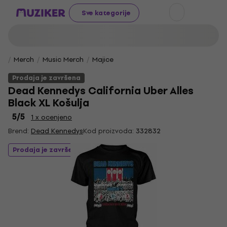
Sve kategorije
Merch
Music Merch
Majice
Prodaja je završena
Dead Kennedys California Uber Alles
Black XL Košulja
5
/5
1 x ocenjeno
Brend:
Dead Kennedys
Kod proizvoda:
332832
Prodaja je završena