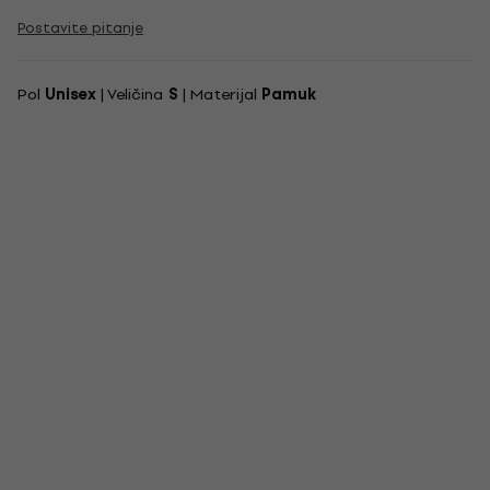
Postavite pitanje
Pol
Unisex
| Veličina
S
| Materijal
Pamuk