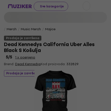
Sve kategorije
Merch
Music Merch
Majice
Prodaja je završena
Dead Kennedys California Uber Alles
Black S Košulja
5
/5
1 x ocenjeno
Brend:
Dead Kennedys
Kod proizvoda:
332829
Prodaja je završena