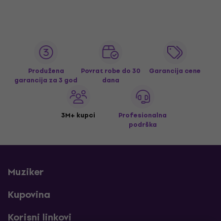
Produžena
Povrat robe do 30
Garancija cene
garancija za 3 god
dana
3M+ kupci
Profesionalna
podrška
Muziker
Kupovina
Korisni linkovi