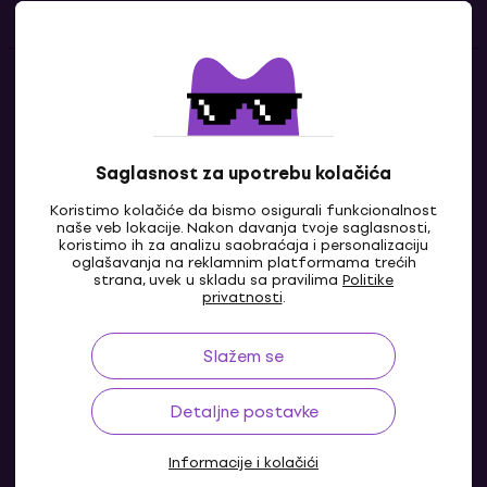
Kontakti
Kontaktiraj nas
Saglasnost za upotrebu kolačića
Koristimo kolačiće da bismo osigurali funkcionalnost
naše veb lokacije. Nakon davanja tvoje saglasnosti,
koristimo ih za analizu saobraćaja i personalizaciju
oglašavanja na reklamnim platformama trećih
strana, uvek u skladu sa pravilima
Politike
privatnosti
.
Slažem se
RS
Detaljne postavke
Informacije i kolačići