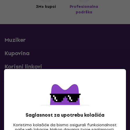
3M+ kupci
Profesionalna
podrška
Muziker
Kupovina
Korisni linkovi
Kontakti
Kontaktiraj nas
Saglasnost za upotrebu kolačića
Koristimo kolačiće da bismo osigurali funkcionalnost
naše veb lokacije. Nakon davanja tvoje saglasnosti,