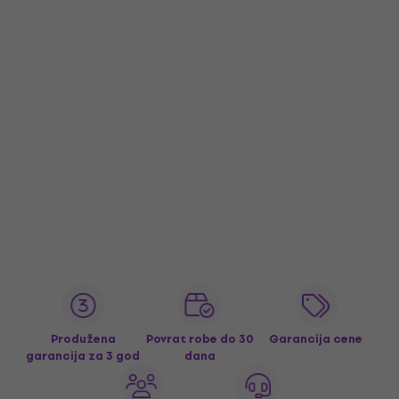
Produžena
Povrat robe do 30
Garancija cene
garancija za 3 god
dana