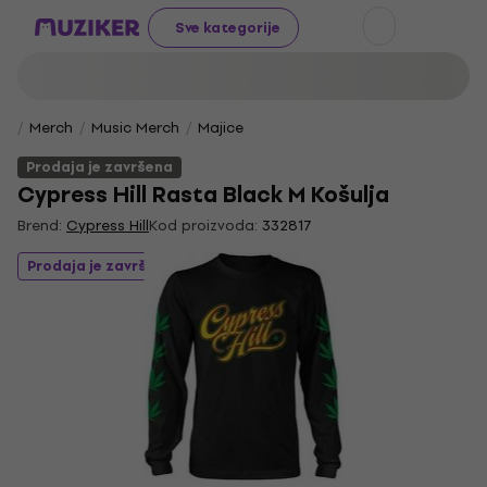
Sve kategorije
Merch
Music Merch
Majice
Prodaja je završena
Cypress Hill Rasta Black M Košulja
Brend:
Cypress Hill
Kod proizvoda:
332817
Prodaja je završena