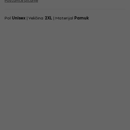
Postavite pitanje
Pol
Unisex
| Veličina
2XL
| Materijal
Pamuk