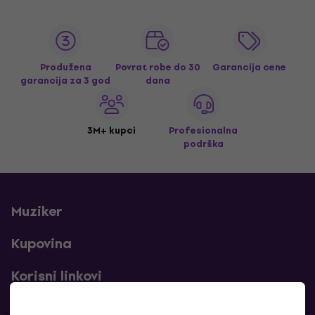
Produžena
Povrat robe do 30
Garancija cene
garancija za 3 god
dana
3M+ kupci
Profesionalna
podrška
Muziker
Kupovina
Korisni linkovi