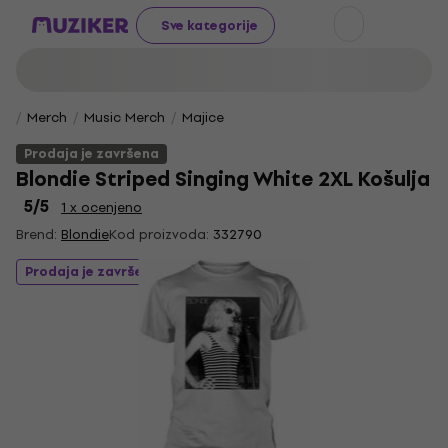
Sve kategorije
Merch
Music Merch
Majice
Prodaja je završena
Blondie Striped Singing White 2XL Košulja
5
/5
1 x ocenjeno
Brend:
Blondie
Kod proizvoda:
332790
Prodaja je završena