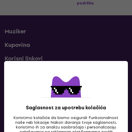
podrška
Muziker
Kupovina
Korisni linkovi
Kontakti
Kontaktiraj nas
Saglasnost za upotrebu kolačića
Koristimo kolačiće da bismo osigurali funkcionalnost
naše veb lokacije. Nakon davanja tvoje saglasnosti,
koristimo ih za analizu saobraćaja i personalizaciju
oglašavanja na reklamnim platformama trećih