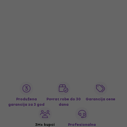
Produžena
Povrat robe do 30
Garancija cene
garancija za 3 god
dana
3M+ kupci
Profesionalna