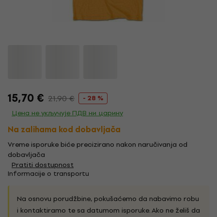
15,70 €
21,90 €
- 28 %
Цена не укључује ПДВ ни царину
Na zalihama kod dobavljača
Vreme isporuke biće precizirano nakon naručivanja od
dobavljača
Pratiti dostupnost
Informacije o transportu
Na osnovu porudžbine, pokušaćemo da nabavimo robu
i kontaktiramo te sa datumom isporuke. Ako ne želiš da