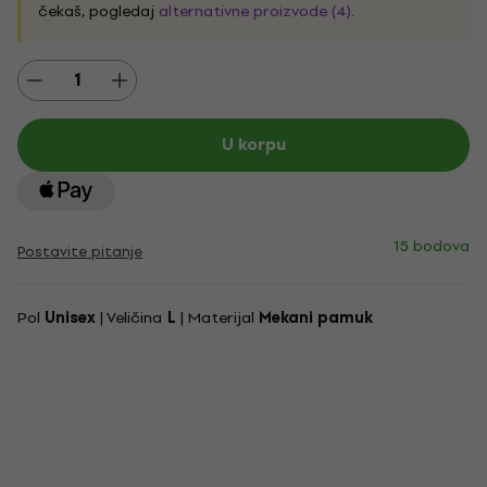
čekaš, pogledaj
alternativne proizvode (4)
.
U korpu
15 bodova
Postavite pitanje
Pol
Unisex
| Veličina
L
| Materijal
Mekani pamuk