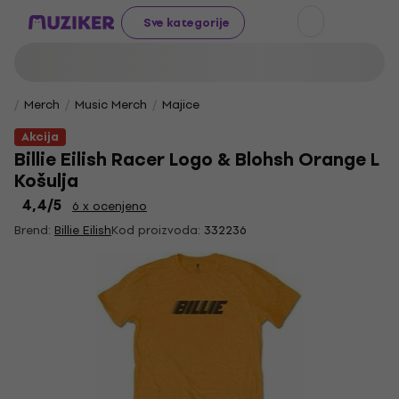
Sve kategorije
Merch
Music Merch
Majice
Akcija
Billie Eilish Racer Logo & Blohsh Orange L
Košulja
4,4
/5
6 x ocenjeno
Brend:
Billie Eilish
Kod proizvoda:
332236