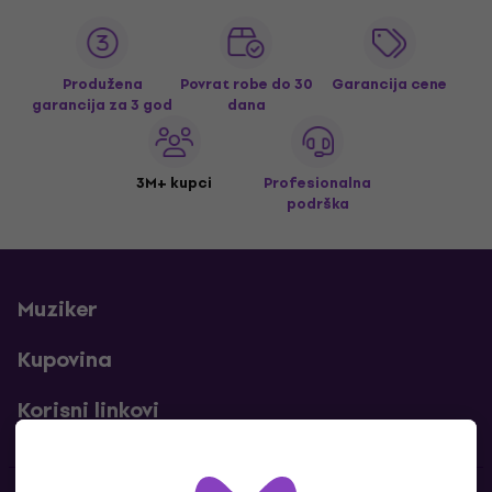
Produžena
Povrat robe do 30
Garancija cene
garancija za 3 god
dana
3M+ kupci
Profesionalna
podrška
Muziker
Kupovina
Korisni linkovi