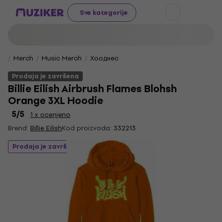
Sve kategorije
Merch
Music Merch
Хоодиес
Prodaja je završena
Billie Eilish Airbrush Flames Blohsh
Orange 3XL Hoodie
5
/5
1 x ocenjeno
Brend:
Billie Eilish
Kod proizvoda:
332213
Prodaja je završena