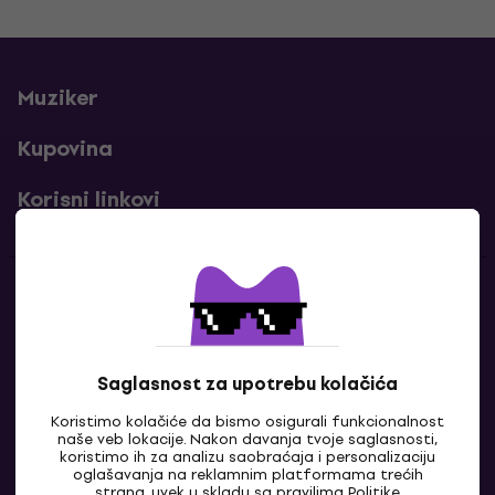
Muziker
Kupovina
Korisni linkovi
Kontakti
Kontaktiraj nas
Saglasnost za upotrebu kolačića
Koristimo kolačiće da bismo osigurali funkcionalnost
naše veb lokacije. Nakon davanja tvoje saglasnosti,
koristimo ih za analizu saobraćaja i personalizaciju
oglašavanja na reklamnim platformama trećih
strana, uvek u skladu sa pravilima
Politike