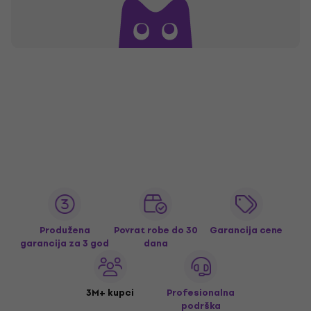
Produžena
Povrat robe do 30
Garancija cene
garancija za 3 god
dana
3M+ kupci
Profesionalna
podrška