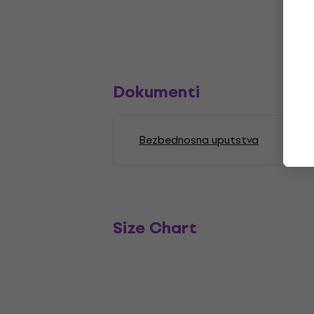
Dokumenti
Bezbednosna uputstva
Size Chart