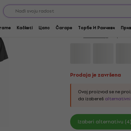
Prodaja je završena
Beastie Boys Sardin
rame
Kačketi
Цапс
Čarape
Торбе И Ранчеви
Прив
Brend:
Beastie Boys
Kod proizv
Prodaja je završena
Ovaj proizvod se ne proi
da izabereš
alternativn
Izaberi alternativu (4