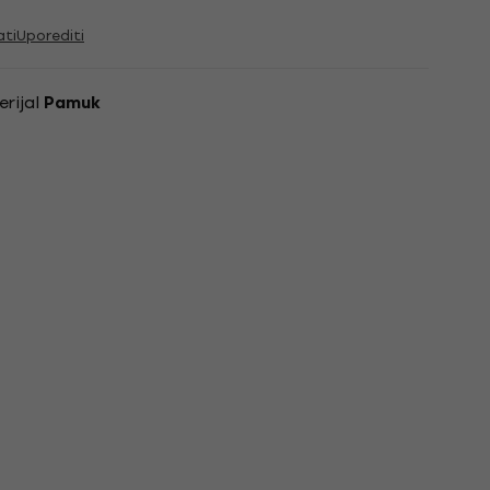
ati
Uporediti
erijal
Pamuk