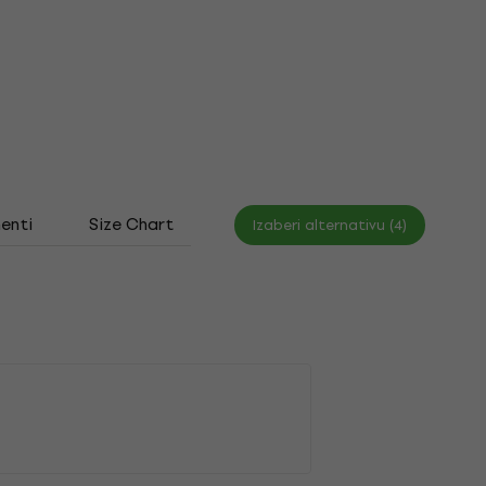
enti
Size Chart
Izaberi alternativu (4)