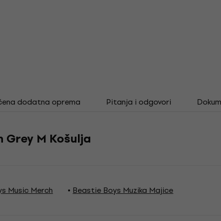
čena dodatna oprema
Pitanja i odgovori
Dokum
n Grey M Košulja
ys Music Merch
Beastie Boys Muzika Majice