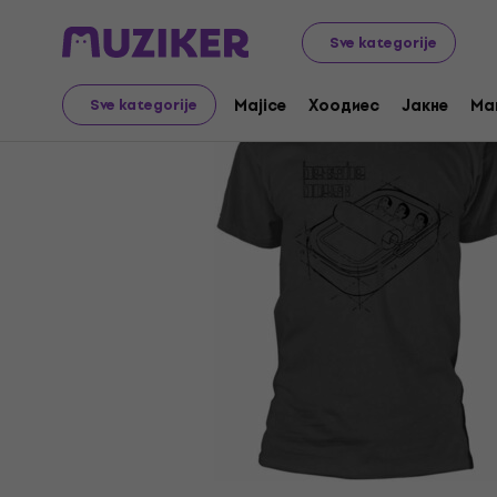
Merch
Music Merch
Majice
Sve kategorije
Majice
Хоодиес
Јакне
Ma
Sve kategorije
Prodaja je završena