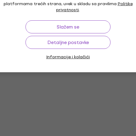
platformama trećih strana, uvek u skladu sa pravilima
Politike
privatnosti
.
Slažem se
Detaljne postavke
Informacije i kolačići