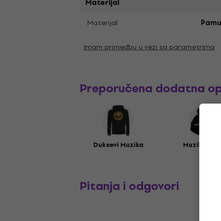
Materijal
Materijal
Pamu
Imam primedbu u vezi sa parametrima
Preporučena dodatna o
Duksevi Muzika
Muzika kap
Pitanja i odgovori