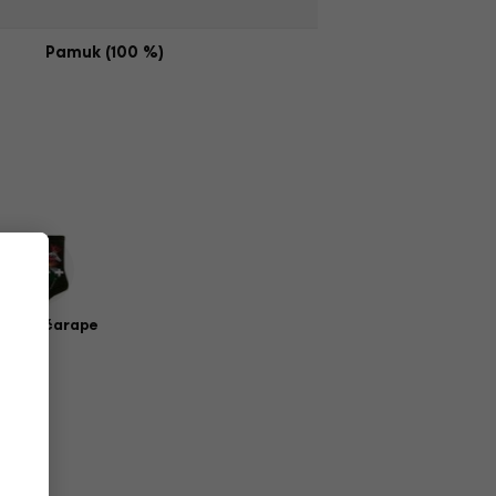
Pamuk (100 %)
zičke čarape