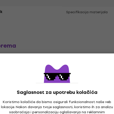
k
Specifikacija materijala
prema
e
LP ploče
Muzika kačketi
Mu
Saglasnost za upotrebu kolačića
Koristimo kolačiće da bismo osigurali funkcionalnost naše veb
lokacije. Nakon davanja tvoje saglasnosti, koristimo ih za analizu
saobraćaja i personalizaciju oglašavanja na reklamnim