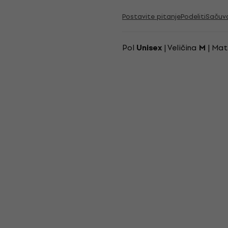
Postavite pitanje
Podeliti
Sačuv
Pol
| Veličina
| Mat
Unisex
M