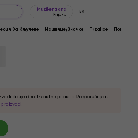
Ideje za poklone
FAQ
Muziker Blog
Muziker zona
RS
Prijava
e Can Grey M Košulja
есци За Кључеве
Нашвице/Значке
Trzalice
Поклони
oda:
332716
zvodi ili nije deo trenutne ponude. Preporučujemo
i proizvod
.
)