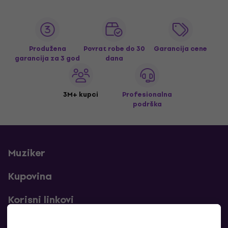
Produžena
Povrat robe do 30
Garancija cene
garancija za 3 god
dana
3M+ kupci
Profesionalna
podrška
Muziker
Kupovina
Korisni linkovi