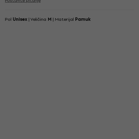
Postavite pitanje
Pol
Unisex
| Veličina
M
| Materijal
Pamuk