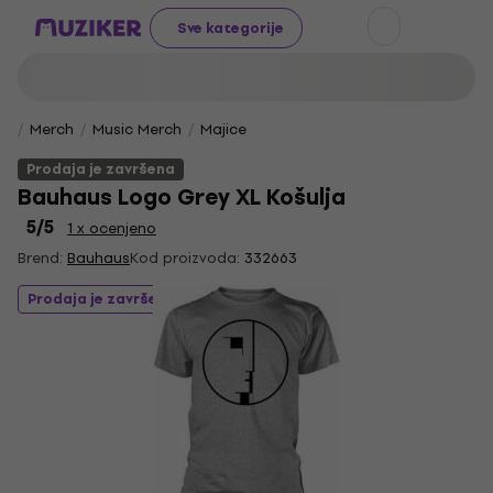
Sve kategorije
Merch
Music Merch
Majice
Prodaja je završena
Bauhaus Logo Grey XL Košulja
5
/5
1 x ocenjeno
Brend:
Bauhaus
Kod proizvoda:
332663
Prodaja je završena