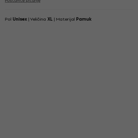
Postavite pitanje
Pol
Unisex
| Veličina
XL
| Materijal
Pamuk