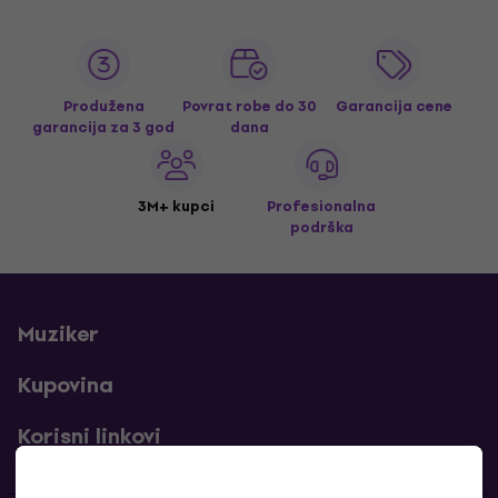
Produžena
Povrat robe do 30
Garancija cene
garancija za 3 god
dana
3M+ kupci
Profesionalna
podrška
Muziker
Kupovina
Korisni linkovi