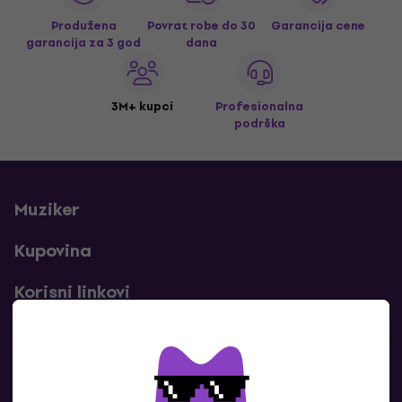
Produžena
Povrat robe do 30
Garancija cene
garancija za 3 god
dana
3M+ kupci
Profesionalna
podrška
Muziker
Kupovina
Korisni linkovi
Kontakti