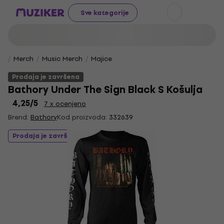
Sve kategorije
Merch
Music Merch
Majice
Prodaja je završena
Bathory Under The Sign Black S Košulja
4,25
/5
7 x ocenjeno
Brend:
Bathory
Kod proizvoda:
332639
Prodaja je završena