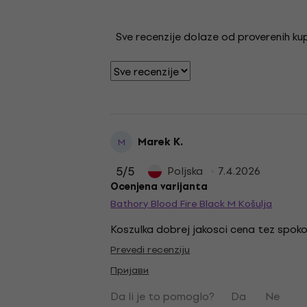
Sve recenzije dolaze od proverenih kupa
Marek K.
M
5
/5
Poljska
7.4.2026
Ocenjena varijanta
Bathory Blood Fire Black M Košulja
Koszulka dobrej jakosci cena tez spok
Prevedi recenziju
Пријави
Da li je to pomoglo?
Da
Ne