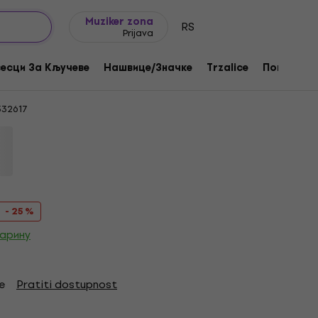
Ideje za poklone
FAQ
Muziker Blog
Muziker zona
RS
Prijava
lack L Košulja
есци За Кључеве
Нашвице/Значке
Trzalice
Поклони
32617
- 25 %
царину
e
Pratiti dostupnost