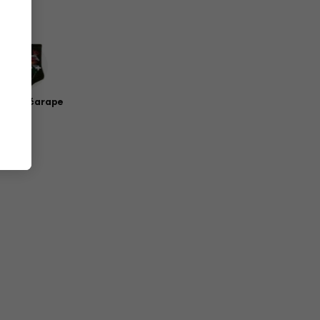
zičke čarape