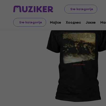
Merch
Music Merch
Majice
Sve kategorije
Majice
Хоодиес
Јакне
Ma
Sve kategorije