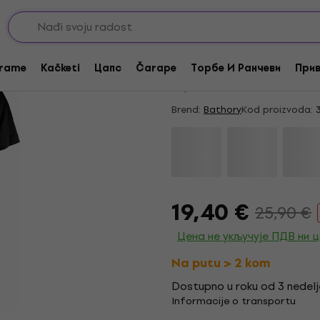
Akcija
Bathory Blood Fire B
rame
Kačketi
Цапс
Čarape
Торбе И Ранчеви
Прив
5
/5
15 x ocenjeno
Brend:
Bathory
Kod proizvoda:
3
19,40 €
25,90 €
Цена не укључује ПДВ ни 
Na putu > 2 kom
Dostupno u roku od 3 nedelj
Informacije o transportu