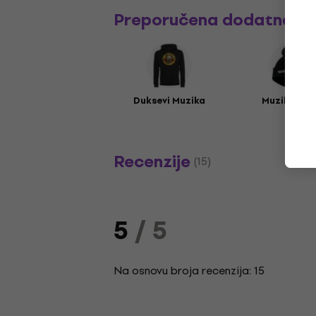
Preporučena dodatna o
Duksevi Muzika
Muzika kap
Recenzije
(15)
5
/ 5
Na osnovu broja recenzija: 15