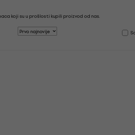
ca koji su u prošlosti kupili proizvod od nas.
S
o