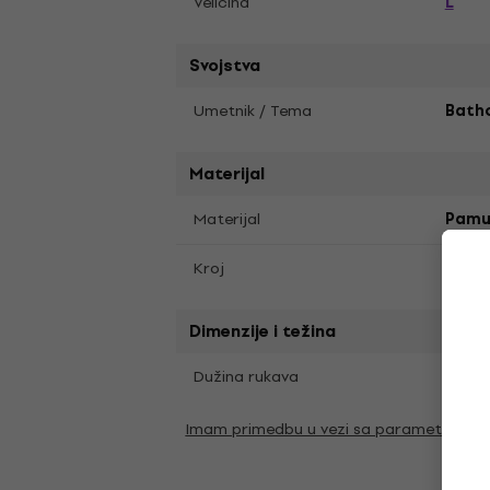
L
Veličina
Svojstva
Umetnik / Tema
Bath
Materijal
Materijal
Pamu
Kroj
Regul
Dimenzije i težina
Krat
Dužina rukava
Imam primedbu u vezi sa parametrima