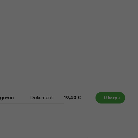
dgovori
Dokumenti
Size Chart
19,40 €
U korpu