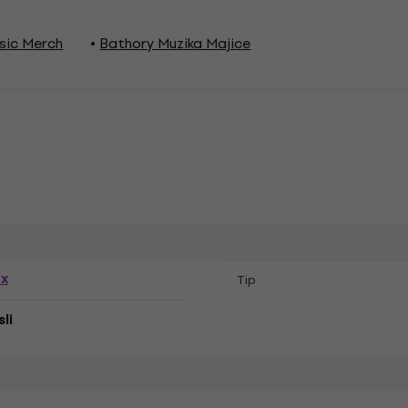
sic Merch
Bathory Muzika Majice
ex
Tip
li