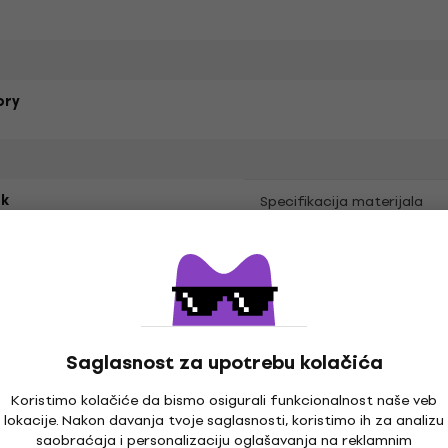
ory
k
Specifikacija materijala
aran kroj
ak
Saglasnost za upotrebu kolačića
Koristimo kolačiće da bismo osigurali funkcionalnost naše veb
lokacije. Nakon davanja tvoje saglasnosti, koristimo ih za analizu
saobraćaja i personalizaciju oglašavanja na reklamnim