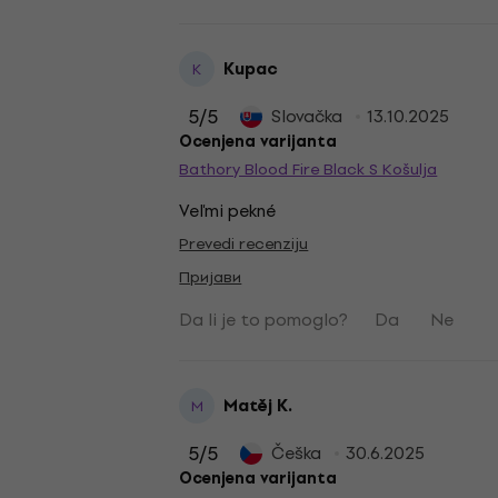
Kupac
K
5
/5
Slovačka
13.10.2025
Ocenjena varijanta
Bathory Blood Fire Black S Košulja
Veľmi pekné
Prevedi recenziju
Пријави
Da li je to pomoglo?
Da
Ne
Matěj K.
M
5
/5
Češka
30.6.2025
Ocenjena varijanta