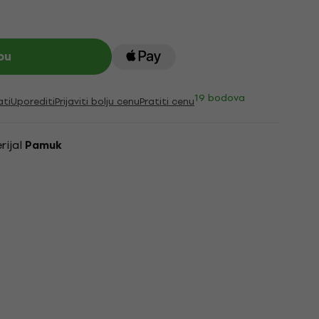
pu
19 bodova
ati
Uporediti
Prijaviti bolju cenu
Pratiti cenu
rijal
Pamuk