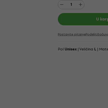
U kor
Postavite pitanje
Podeliti
Sačuv
Pol
| Veličina
| Mate
Unisex
L