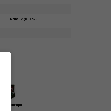
Pamuk (100 %)
zičke čarape