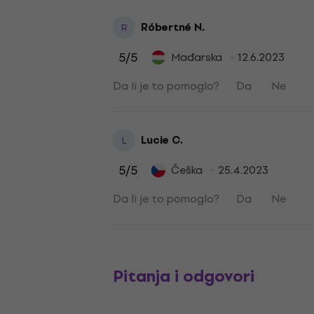
Róbertné N.
R
5
/5
Mađarska
12.6.2023
Da li je to pomoglo?
Da
Ne
Lucie C.
L
5
/5
Češka
25.4.2023
Da li je to pomoglo?
Da
Ne
Pitanja i odgovori