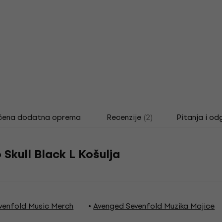
čena dodatna oprema
Recenzije
(2)
Pitanja i od
Skull Black L Košulja
venfold Music Merch
Avenged Sevenfold Muzika Majice