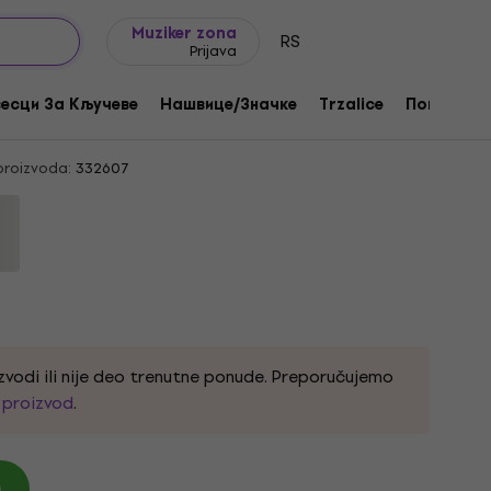
Ideje za poklone
FAQ
Muziker Blog
Muziker zona
RS
Prijava
rbo Skull Black L Košulja
есци За Кључеве
Нашвице/Значке
Trzalice
Поклони
proizvoda:
332607
zvodi ili nije deo trenutne ponude. Preporučujemo
i proizvod
.
)