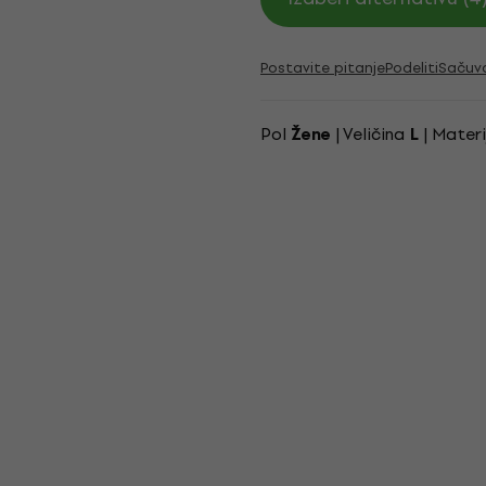
Postavite pitanje
Podeliti
Sačuv
Pol
| Veličina
| Materi
Žene
L