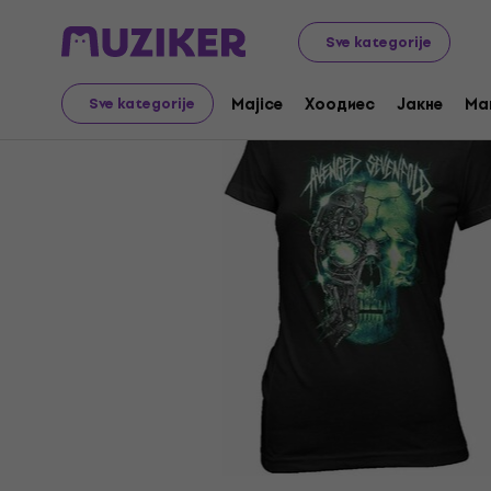
Merch
Music Merch
Majice
Sve kategorije
Majice
Хоодиес
Јакне
Ma
Sve kategorije
Prodaja je završena