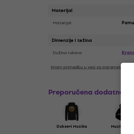
Materijal
Materijal
Pamu
Dimenzije i težina
Krat
Dužina rukava
Imam primedbu u vezi sa parametrima
Preporučena dodatna o
Duksevi Muzika
Muzika kap