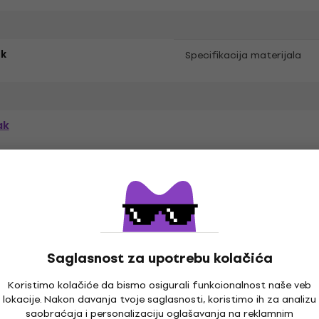
k
Specifikacija materijala
ak
prema
Saglasnost za upotrebu kolačića
Koristimo kolačiće da bismo osigurali funkcionalnost naše veb
lokacije. Nakon davanja tvoje saglasnosti, koristimo ih za analizu
e
LP ploče
Muzika kačketi
Mu
saobraćaja i personalizaciju oglašavanja na reklamnim