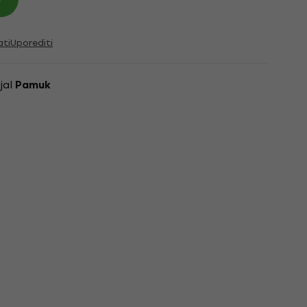
ati
Uporediti
jal
Pamuk