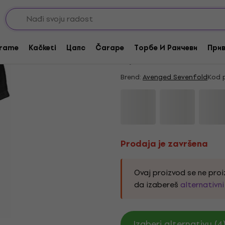
Prodaja je završena
Avenged Sevenfold Tu
rame
Kačketi
Цапс
Čarape
Торбе И Ранчеви
Прив
5
/5
2 x ocenjeno
Brend:
Avenged Sevenfold
Kod 
Prodaja je završena
Ovaj proizvod se ne proi
da izabereš
alternativn
Izaberi alternativu (4