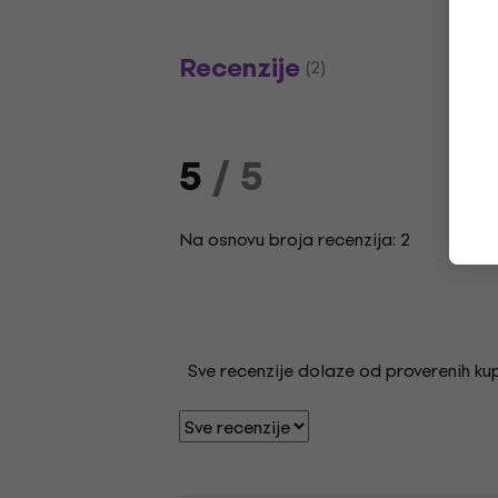
Recenzije
(2)
5
/ 5
Na osnovu broja recenzija: 2
Sve recenzije dolaze od proverenih kupa