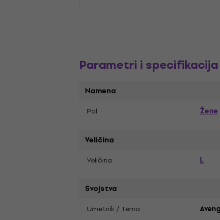
Parametri i specifikacija
Namena
Žene
Pol
Veličina
L
Veličina
Svojstva
Umetnik / Tema
Aveng