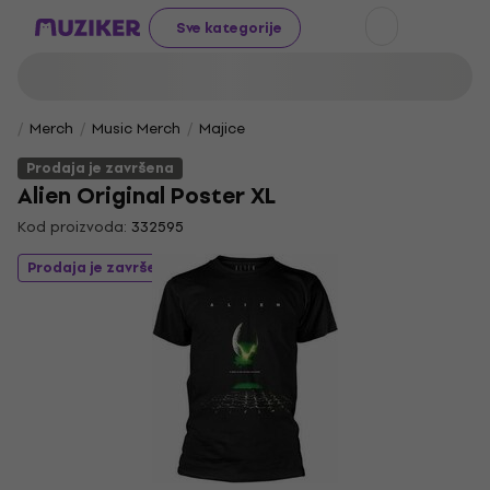
Sve kategorije
Merch
Music Merch
Majice
Prodaja je završena
Alien Original Poster XL
Kod proizvoda:
332595
Prodaja je završena