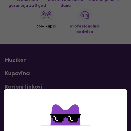
garancija za 3 god
dana
3M+ kupci
Profesionalna
podrška
Muziker
Kupovina
Korisni linkovi
Kontakti
Kontaktiraj nas