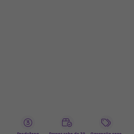
Produžena
Povrat robe do 30
Garancija cene