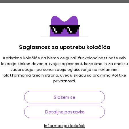
Saglasnost za upotrebu kolačića
Koristimo kolačiće da bismo osigurali funkcionalnost naše veb
lokacije. Nakon davanja tvoje saglasnosti, koristimo ih za analizu
saobraćaja i personalizaciju oglašavanja na reklamnim
platformama trećih strana, uvek u skladu sa pravilima
Politike
privatnosti
.
Slažem se
Detaljne postavke
Informacije i kolačići