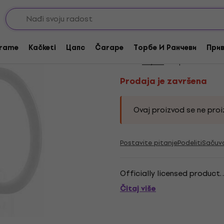
Prodaja je završena
AC/DC Powerage Bud
rame
Kačketi
Цапс
Čarape
Торбе И Ранчеви
Прив
Brend:
AC/DC
Kod proizvoda:
33
Prodaja je završena
Ovaj proizvod se ne proiz
Postavite pitanje
Podeliti
Sačuv
Officially licensed product. . 
Čitaj više