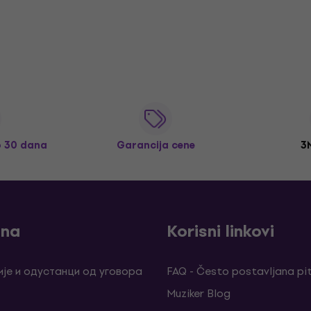
o 30 dana
Garancija cene
3
ina
Korisni linkovi
је и одустанци од уговора
FAQ - Često postavljana pi
Muziker Blog