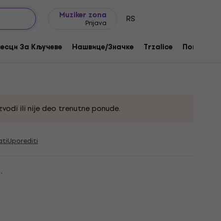
Ideje za poklone
FAQ
Muziker Blog
Muziker zona
RS
Prijava
ala Multi
есци За Кључеве
Нашвице/Значке
Trzalice
Поклони
2578
vodi ili nije deo trenutne ponude.
ati
Uporediti
.