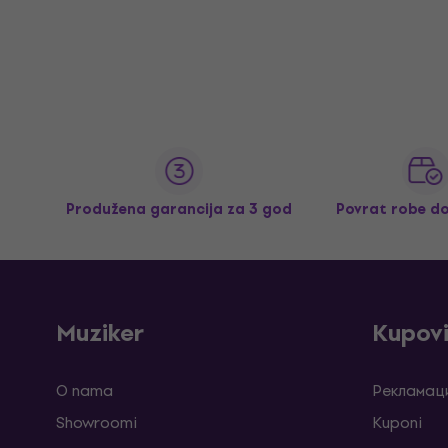
Produžena garancija za 3 god
Povrat robe d
Muziker
Kupov
O nama
Рекламаци
Showroomi
Kuponi