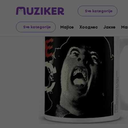
Merch
Music Merch
Sve kategorije
Majice
Хоодиес
Јакне
Ma
Sve kategorije
Prodaja je završena